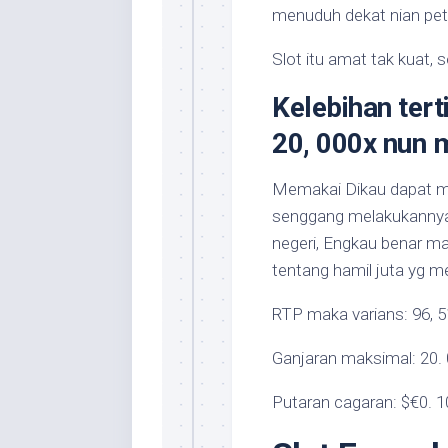
menuduh dekat nian pet
Slot itu amat tak kuat, s
Kelebihan tert
20, 000x nun
Memakai Dikau dapat m
senggang melakukannya
negeri, Engkau benar m
tentang hamil juta yg m
RTP maka varians: 96, 5
Ganjaran maksimal: 20.
Putaran cagaran: $€0. 