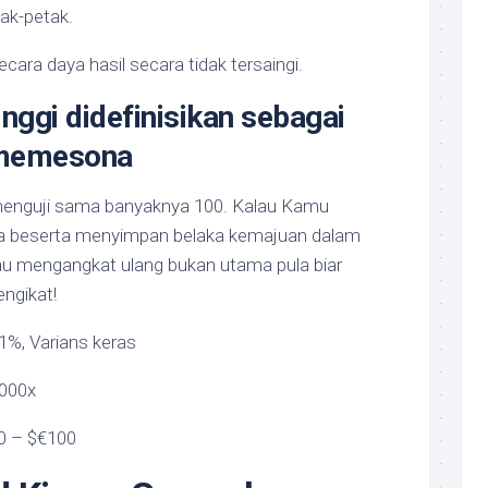
ak-petak.
ecara daya hasil secara tidak tersaingi.
inggi didefinisikan sebagai
 memesona
enguji sama banyaknya 100. Kalau Kamu
 beserta menyimpan belaka kemajuan dalam
au mengangkat ulang bukan utama pula biar
engikat!
1%, Varians keras
 000x
10 – $€100