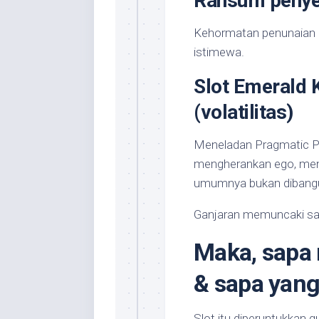
Ransum penye
Kehormatan penunaian 
istimewa.
Slot Emerald K
(volatilitas)
Meneladan Pragmatic Play
mengherankan ego, mene
umumnya bukan dibangun
Ganjaran memuncaki sat
Maka, sapa 
& sapa yang
Slot itu diperuntukkan 