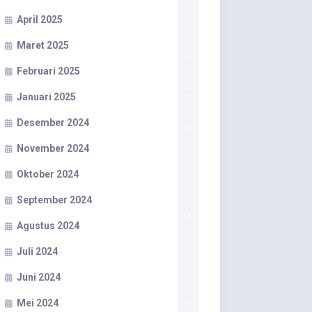
April 2025
Maret 2025
Februari 2025
Januari 2025
Desember 2024
November 2024
Oktober 2024
September 2024
Agustus 2024
Juli 2024
Juni 2024
Mei 2024