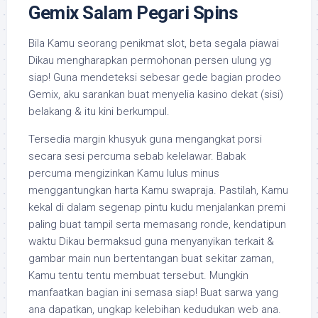
Gemix Salam Pegari Spins
Bila Kamu seorang penikmat slot, beta segala piawai
Dikau mengharapkan permohonan persen ulung yg
siap! Guna mendeteksi sebesar gede bagian prodeo
Gemix, aku sarankan buat menyelia kasino dekat (sisi)
belakang & itu kini berkumpul.
Tersedia margin khusyuk guna mengangkat porsi
secara sesi percuma sebab kelelawar. Babak
percuma mengizinkan Kamu lulus minus
menggantungkan harta Kamu swapraja. Pastilah, Kamu
kekal di dalam segenap pintu kudu menjalankan premi
paling buat tampil serta memasang ronde, kendatipun
waktu Dikau bermaksud guna menyanyikan terkait &
gambar main nun bertentangan buat sekitar zaman,
Kamu tentu tentu membuat tersebut. Mungkin
manfaatkan bagian ini semasa siap! Buat sarwa yang
ana dapatkan, ungkap kelebihan kedudukan web ana.