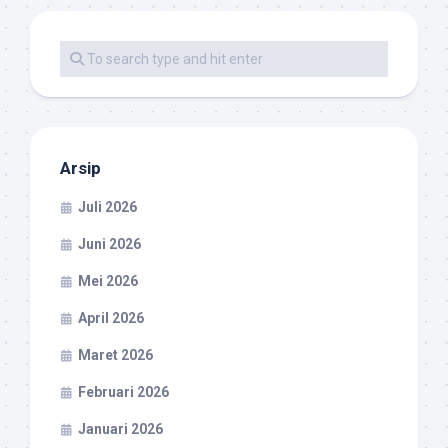
Arsip
Juli 2026
Juni 2026
Mei 2026
April 2026
Maret 2026
Februari 2026
Januari 2026