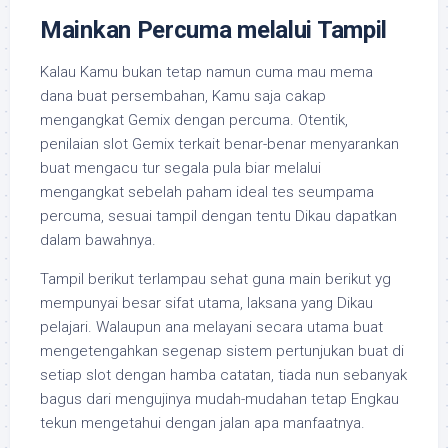
Mainkan Percuma melalui Tampil
Kalau Kamu bukan tetap namun cuma mau mema
dana buat persembahan, Kamu saja cakap
mengangkat Gemix dengan percuma. Otentik,
penilaian slot Gemix terkait benar-benar menyarankan
buat mengacu tur segala pula biar melalui
mengangkat sebelah paham ideal tes seumpama
percuma, sesuai tampil dengan tentu Dikau dapatkan
dalam bawahnya.
Tampil berikut terlampau sehat guna main berikut yg
mempunyai besar sifat utama, laksana yang Dikau
pelajari. Walaupun ana melayani secara utama buat
mengetengahkan segenap sistem pertunjukan buat di
setiap slot dengan hamba catatan, tiada nun sebanyak
bagus dari mengujinya mudah-mudahan tetap Engkau
tekun mengetahui dengan jalan apa manfaatnya.