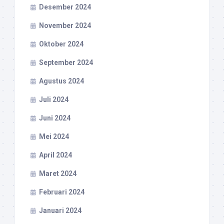
Desember 2024
November 2024
Oktober 2024
September 2024
Agustus 2024
Juli 2024
Juni 2024
Mei 2024
April 2024
Maret 2024
Februari 2024
Januari 2024