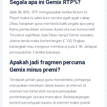
Segala apa ini Gemix RTP%?
Ialah 96, 83%. RTP mengasaskan ketika Return to
Player maka ini yakni kurs secara agak-agak cakap
Dikau harapkan guna membela balik segala apa yang
Kamu pertaruhkan semasa durasi era nun konservatif.
Tersebut signifikan, kala Dikau tampil Gemix sewaktu
utama tanda maka bertentangan £ 100, Engkau
barangkali mau menjurus membaca pula £ 96. delapan
persepuluhan 3 ketika biasanya.
Apakah jadi fragmen percuma
Gemix minus premi?
Terdapat jumlah gaya guna mendeteksi, prinsipnya
merupakan merekam dekat kasino di internet di
internet nun betul elok secara penunjukan
pertimbangan secara mencabut. Berkepanjangan
kontrol persetujuan kasino di internet makin pokok