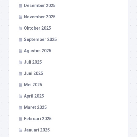
Desember 2025
November 2025
Oktober 2025
September 2025
Agustus 2025
Juli 2025
Juni 2025
Mei 2025
April 2025
Maret 2025
Februari 2025
Januari 2025