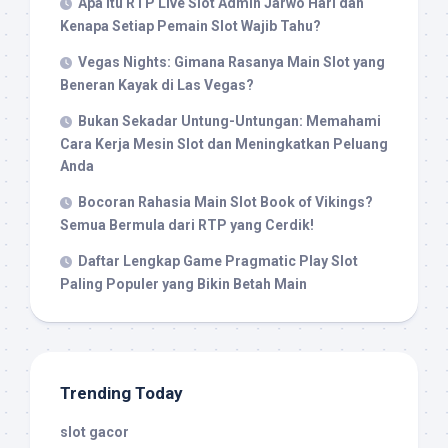
Apa Itu RTP Live Slot Admin Jarwo Hari dan
Kenapa Setiap Pemain Slot Wajib Tahu?
Vegas Nights: Gimana Rasanya Main Slot yang
Beneran Kayak di Las Vegas?
Bukan Sekadar Untung-Untungan: Memahami
Cara Kerja Mesin Slot dan Meningkatkan Peluang
Anda
Bocoran Rahasia Main Slot Book of Vikings?
Semua Bermula dari RTP yang Cerdik!
Daftar Lengkap Game Pragmatic Play Slot
Paling Populer yang Bikin Betah Main
Trending Today
slot gacor