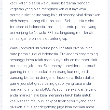
kecil kalian bisa isi waktu luang bersama dengan
kegiatan yang bisa menghasilkan duit layaknya
bermain slot online yang kala ini sedang viral dimainkan
oleh banyak orang diluaran sana. Sebagai situs slot
terbesar di Indonesia, maka udah tentu pemain yang
berkunjung ke Newslot88 bisa langsung menikmati
variasi game online slot terlengkap.
Walau provider ini belum populer atau dikenal oleh
para pemain judi di Indonesia. Provider micrograming
sesungguhnya telah mempunyai ribuan member aktif
bermain sejak lama. Sebenarnya provider one touch
gaming ini lebih disukai oleh orang luar negeri di
banding bersama dengan di Indonesia. Itulah daftar
game judi slot gratis paling gacor yang bisa anda
mainkan di momo slot88. Apapun seleksi game yang
anda mainkan aku bisa menjamin taruh kata untuk
kesuksesan maupun jackpot tidak sesulit yang anda
pikirkan. Situs spadegaming juga bisa berikan anda