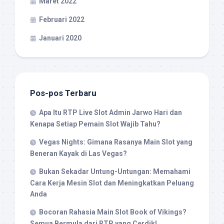
Maret 2022
Februari 2022
Januari 2020
Pos-pos Terbaru
Apa Itu RTP Live Slot Admin Jarwo Hari dan
Kenapa Setiap Pemain Slot Wajib Tahu?
Vegas Nights: Gimana Rasanya Main Slot yang
Beneran Kayak di Las Vegas?
Bukan Sekadar Untung-Untungan: Memahami
Cara Kerja Mesin Slot dan Meningkatkan Peluang
Anda
Bocoran Rahasia Main Slot Book of Vikings?
Semua Bermula dari RTP yang Cerdik!