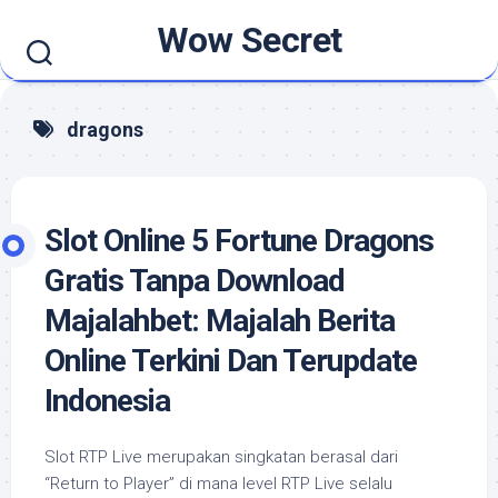
Skip
Wow Secret
to
content
dragons
Slot Online 5 Fortune Dragons
Gratis Tanpa Download
Majalahbet: Majalah Berita
Online Terkini Dan Terupdate
Indonesia
Slot RTP Live merupakan singkatan berasal dari
“Return to Player” di mana level RTP Live selalu