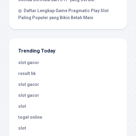
Daftar Lengkap Game Pragmatic Play Slot
Paling Populer yang Bikin Betah Main
Trending Today
slot gacor
result hk
slot gacor
slot gacor
slot
togel online
slot