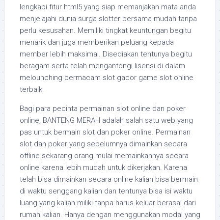
lengkapi fitur html5 yang siap memanjakan mata anda
menjelajahi dunia surga slotter bersama mudah tanpa
perlu kesusahan. Memiliki tingkat keuntungan begitu
menarik dan juga memberikan peluang kepada
member lebih maksimal. Disediakan tentunya begitu
beragam serta telah mengantongi lisensi di dalam
melounching bermacam slot gacor game slot online
terbaik.
Bagi para pecinta permainan slot online dan poker
online, BANTENG MERAH adalah salah satu web yang
pas untuk bermain slot dan poker online. Permainan
slot dan poker yang sebelumnya dimainkan secara
offline sekarang orang mulai memainkannya secara
online karena lebih mudah untuk dikerjakan. Karena
telah bisa dimainkan secara online kalian bisa bermain
di waktu senggang kalian dan tentunya bisa isi waktu
luang yang kalian miliki tanpa harus keluar berasal dari
rumah kalian. Hanya dengan menggunakan modal yang