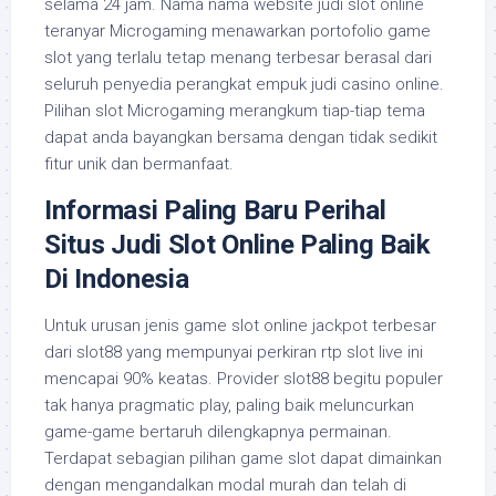
selama 24 jam. Nama nama website judi slot online
teranyar Microgaming menawarkan portofolio game
slot yang terlalu tetap menang terbesar berasal dari
seluruh penyedia perangkat empuk judi casino online.
Pilihan slot Microgaming merangkum tiap-tiap tema
dapat anda bayangkan bersama dengan tidak sedikit
fitur unik dan bermanfaat.
Informasi Paling Baru Perihal
Situs Judi Slot Online Paling Baik
Di Indonesia
Untuk urusan jenis game slot online jackpot terbesar
dari slot88 yang mempunyai perkiran rtp slot live ini
mencapai 90% keatas. Provider slot88 begitu populer
tak hanya pragmatic play, paling baik meluncurkan
game-game bertaruh dilengkapnya permainan.
Terdapat sebagian pilihan game slot dapat dimainkan
dengan mengandalkan modal murah dan telah di