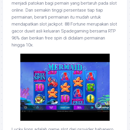
menjadi patokan bagi pemain yang bertaruh pada slot
online. Dan semakin tinggi persentase tiap tiap
permainan, berarti permainan itu mudah untuk
mendapatkan slot jackpot. 88 Fortune merupakan slot
gacor duwit asli keluaran Spadegaming bersama RTP
96% dan berikan free spin di didalam permainan
hingga 10x.
Lucky lions adalah game slot dari provider habanero