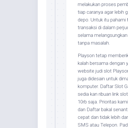
melakukan proses pembel
tiap caranya agar lebih
depo. Untuk itu pahami 
transaksi di dalam perju
selama melangsungkan se
tanpa masalah.
Playson tetap memberikan
kalah bersama dengan yan
website judi slot Plays
juga didesain untuk di
komputer. Daftar Slot G
sedia kan ribuan link s
10rb saja. Prioritas kam
dan Daftar bakal senant
cepat dan tidak lebih dar
SMS atau Telepon. Pada