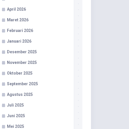
April 2026
Maret 2026
Februari 2026
Januari 2026
Desember 2025
November 2025
Oktober 2025
September 2025
Agustus 2025
Juli 2025
Juni 2025
Mei 2025