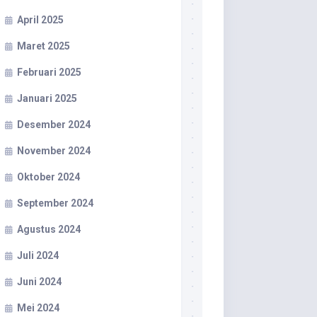
April 2025
Maret 2025
Februari 2025
Januari 2025
Desember 2024
November 2024
Oktober 2024
September 2024
Agustus 2024
Juli 2024
Juni 2024
Mei 2024