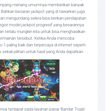
 gampang menang umumnya memberikan banyak
r. Bahkan besaran jackpot yang di tawarkan juga
dan mengundang selera bisa berikan pendapatan
tegori model jackpot progresif yang besarannya
n terlalu mungkin kita untuk bisa menghasilkan
 permainan tersebut. Ketika Anda mencoba
o 1 paling baik dan terpercaya di internet seperti
 sekali pilihan untuk hasil yang Anda dapatkan.
tasnya terdapat pada layanan pasar Bandar Togel