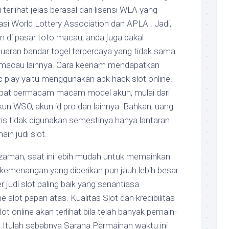
u terlihat jelas berasal dari lisensi WLA yang
asi World Lottery Association dan APLA . Jadi,
 di pasar toto macau, anda juga bakal
aran bandar togel terpercaya yang tidak sama
el macau lainnya. Cara keenam mendapatkan
c play yaitu menggunakan apk hack slot online.
rdapat bermacam macam model akun, mulai dari
akun WSO, akun id pro dan lainnya. Bahkan, uang
ris tidak digunakan semestinya hanya lantaran
ain judi slot.
aman, saat ini lebih mudah untuk memainkan
s kemenangan yang diberikan pun jauh lebih besar.
 judi slot paling baik yang senantiasa
lot papan atas. Kualitas Slot dan kredibilitas
lot online akan terlihat bila telah banyak pemain-
 Itulah sebabnya Sarana Permainan waktu ini