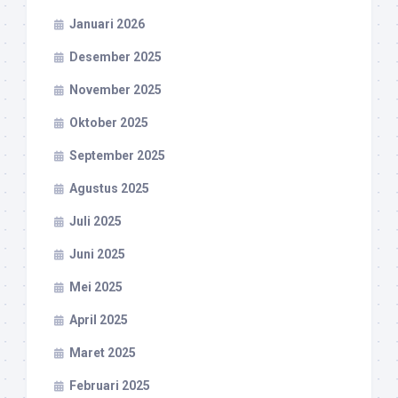
Januari 2026
Desember 2025
November 2025
Oktober 2025
September 2025
Agustus 2025
Juli 2025
Juni 2025
Mei 2025
April 2025
Maret 2025
Februari 2025