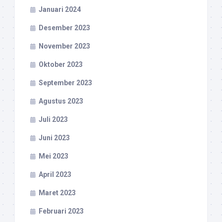
Januari 2024
Desember 2023
November 2023
Oktober 2023
September 2023
Agustus 2023
Juli 2023
Juni 2023
Mei 2023
April 2023
Maret 2023
Februari 2023