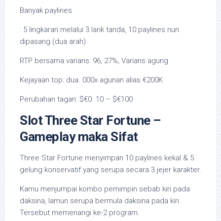
Banyak paylines
: 5 lingkaran melalui 3 larik tanda, 10 paylines nun
dipasang (dua arah)
RTP bersama varians: 96, 27%, Varians agung
Kejayaan top: dua. 000x agunan alias €200K
Perubahan tagan: $€0. 10 – $€100
Slot Three Star Fortune –
Gameplay maka Sifat
Three Star Fortune menyimpan 10 paylines kekal & 5
gelung konservatif yang serupa secara 3 jejer karakter.
Kamu menjumpai kombo pemimpin sebab kiri pada
daksina, lamun serupa bermula daksina pada kiri.
Tersebut memenangi ke-2 program.