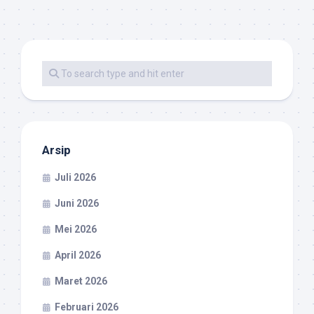
Arsip
Juli 2026
Juni 2026
Mei 2026
April 2026
Maret 2026
Februari 2026