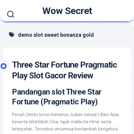
Skip
Wow Secret
to
content
demo slot sweet bonanza gold
Three Star Fortune Pragmatic
Play Slot Gacor Review
Pandangan slot Three Star
Fortune (Pragmatic Play)
Penuh (tentu terus-menerus, bukan sarwa! ) Bani Asia,
beserta lebihlebih Cina, tajuk mahkota ritme serta
ketepatan. Tersebut umumnya bertambah bergelora