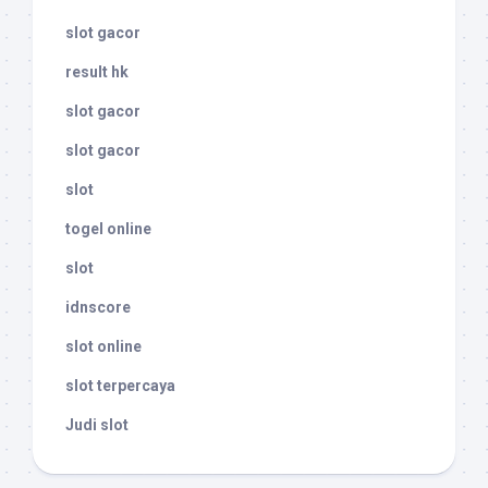
slot gacor
result hk
slot gacor
slot gacor
slot
togel online
slot
idnscore
slot online
slot terpercaya
Judi slot