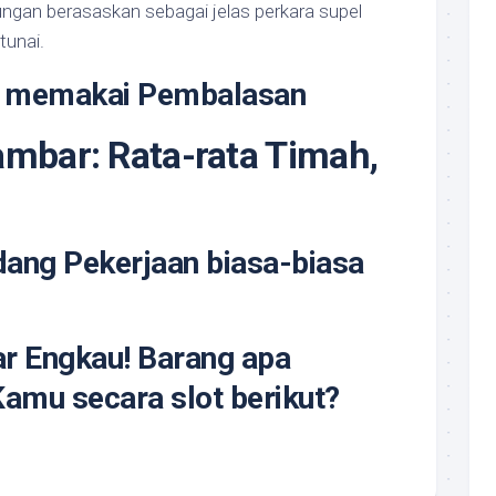
an berasaskan sebagai jelas perkara supel
tunai.
l memakai Pembalasan
ambar: Rata-rata Timah,
dang Pekerjaan biasa-biasa
ar Engkau! Barang apa
amu secara slot berikut?