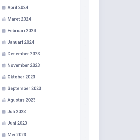
April 2024
Maret 2024
Februari 2024
Januari 2024
Desember 2023
November 2023
Oktober 2023
September 2023
Agustus 2023
Juli 2023
Juni 2023
Mei 2023