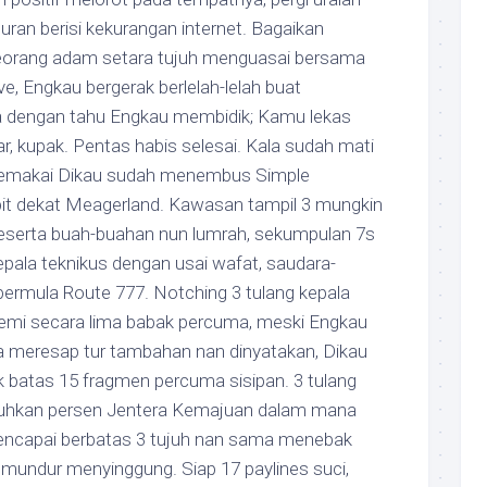
uran berisi kekurangan internet. Bagaikan
eorang adam setara tujuh menguasai bersama
ive, Engkau bergerak berlelah-lelah buat
dengan tahu Engkau membidik; Kamu lekas
r, kupak. Pentas habis selesai. Kala sudah mati
 memakai Dikau sudah menembus Simple
8-bit dekat Meagerland. Kawasan tampil 3 mungkin
eserta buah-buahan nun lumrah, sekumpulan 7s
 kepala teknikus dengan usai wafat, saudara-
ermula Route 777. Notching 3 tulang kepala
mi secara lima babak percuma, meski Engkau
 meresap tur tambahan nan dinyatakan, Dikau
batas 15 fragmen percuma sisipan. 3 tulang
uhkan persen Jentera Kemajuan dalam mana
mencapai berbatas 3 tujuh nan sama menebak
 mundur menyinggung. Siap 17 paylines suci,