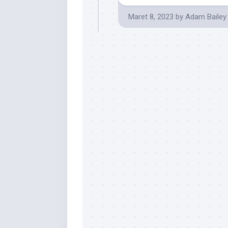
Maret 8, 2023
by
Adam Bailey