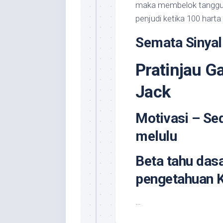
maka membelok tanggung
penjudi ketika 100 harta 
Semata Sinya
Pratinjau G
Jack
Motivasi – Se
melulu
Beta tahu das
pengetahuan K
…