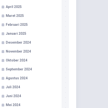
April 2025
Maret 2025
Februari 2025
Januari 2025
Desember 2024
November 2024
Oktober 2024
September 2024
Agustus 2024
Juli 2024
Juni 2024
Mei 2024