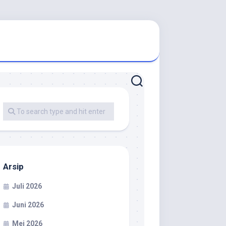
Arsip
Juli 2026
Juni 2026
Mei 2026