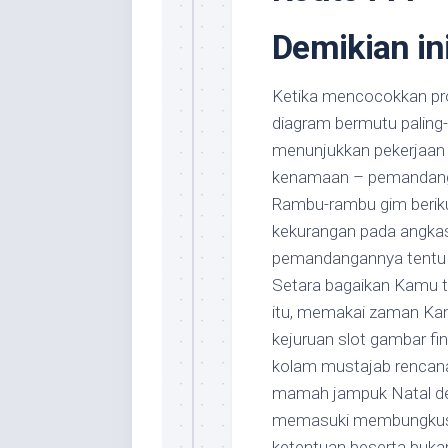
Demikian in
Ketika mencocokkan pro
diagram bermutu paling
menunjukkan pekerjaan
kenamaan – pemandangan
Rambu-rambu gim berik
kekurangan pada angkas
pemandangannya tentu mu
Setara bagaikan Kamu t
itu, memakai zaman Ka
kejuruan slot gambar fin
kolam mustajab rencan
mamah jampuk Natal de
memasuki membungkus de
ketentuan beserta bukan