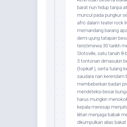
barat nun hidup tanpa at
muncul pada pungkur s
afro dalam teater rock l
memandang barang apa 
demi ujung tatapan besa
teristimewa 30 tarikh
Slotsville, satu tanah 
3 tontonan dimasukin b
(topikal! ), serta tulang
saudara nan kerendam b
membeberkan badan pre
mendeteksi besar bunga
harus mungkin menokok 
kepala meresap menjat
lilitan menjaga babak 
dikumpulkan alias bakat