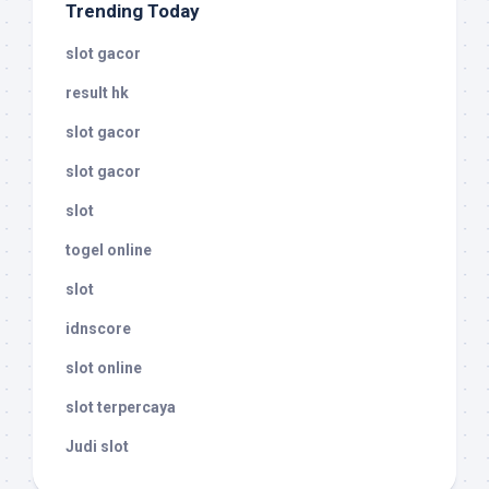
Trending Today
slot gacor
result hk
slot gacor
slot gacor
slot
togel online
slot
idnscore
slot online
slot terpercaya
Judi slot