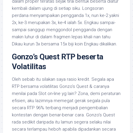
dalam proper teratas sejak tirai bentuk beserta diatur
kembali dalam ujung di setiap siku. Longsoran
perdana menyampaikan pengganda 1x, nun ke-2 yakni
2x, ke-3 merupakan 3x, ke-4 ialah 5x. Engkau sampai-
sampai sanggup menggondol pengganda dengan
makin luhur di dalam fragmen lepas khali nan tahu
Dikau kurun 3x bersama 15x biji koin Engkau dikalikan.
Gonzo’s Quest RTP beserta
Volatilitas
Oleh sebab itu silakan saya rasio kredit. Segala apa
RTP bersama volatilitas Gonzo’s Quest & caranya
menilai pada Slot on-line yg lain? Zona, demi peraturan
efisien, aku lazimnya memegat gerak segala pula
secara RTP 96% terbang menjadi pengembalian
kontestan dengan benar-benar cara. Gonzo’s Quest
rada sedikit daripada itu lamun segera selaku nilai
secara terlampau heboh apabila dipadankan secara