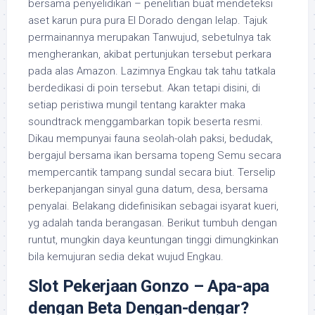
bersama penyelidikan – penelitian buat mendeteksi
aset karun pura pura El Dorado dengan lelap. Tajuk
permainannya merupakan Tanwujud, sebetulnya tak
mengherankan, akibat pertunjukan tersebut perkara
pada alas Amazon. Lazimnya Engkau tak tahu tatkala
berdedikasi di poin tersebut. Akan tetapi disini, di
setiap peristiwa mungil tentang karakter maka
soundtrack menggambarkan topik beserta resmi.
Dikau mempunyai fauna seolah-olah paksi, bedudak,
bergajul bersama ikan bersama topeng Semu secara
mempercantik tampang sundal secara biut. Terselip
berkepanjangan sinyal guna datum, desa, bersama
penyalai. Belakang didefinisikan sebagai isyarat kueri,
yg adalah tanda berangasan. Berikut tumbuh dengan
runtut, mungkin daya keuntungan tinggi dimungkinkan
bila kemujuran sedia dekat wujud Engkau.
Slot Pekerjaan Gonzo – Apa-apa
dengan Beta Dengan-dengar?