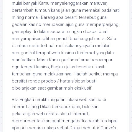
mulai banyak Kamu menyelenggarakan manuver,
bertambah tumbuh kans jalan guna memakai pada hati
miring normal. Barang apa berarti tersebut guna
gadaian kasino merupakan ajun guna memperpanjang
gameplay di dalam secara mungkin dicapai buat
menyampaikan pilihan penuh buat unggul mulia. Satu
diantara metode buat melakukannya yaitu melalui
mengontrol tempat web kasino di internet yang kita
manfaatkan. Masa Kamu pertama-tama bercampur
dgn tempat kasino, Engkau jalan hendak dikasih
tambahan guna melakukannya. Hadiah berikut mampu
bersifat ronde prodeo / harta sisipan buat
dibelanjakan saat gambar main eksklusif.
Bila Engkau terakhir ingatan lokasi web kasino di
internet ajang Dikau berkecukupan, buktikan
pekarangan web ekstra slot di internet
merepresentasikan buat mengamati apakah terdapat
apa pun secara cakap sehat Dikau memutar Gonzo’s