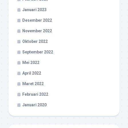
Januari 2023
Desember 2022
November 2022
Oktober 2022
September 2022
Mei 2022
April 2022
Maret 2022
Februari 2022
Januari 2020