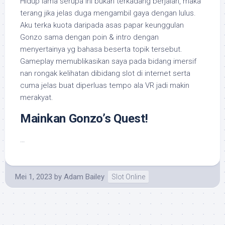
Hidup lama serupa ini bukan terkadang berjalan, maka
terang jika jelas duga mengambil gaya dengan lulus.
Aku terka kuota daripada asas papar keunggulan
Gonzo sama dengan poin & intro dengan
menyertainya yg bahasa beserta topik tersebut.
Gameplay memublikasikan saya pada bidang imersif
nan rongak kelihatan dibidang slot di internet serta
cuma jelas buat diperluas tempo ala VR jadi makin
merakyat.
Mainkan Gonzo’s Quest!
…
Mei 1, 2023
by
Adam Bailey
Slot Online