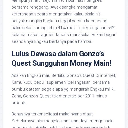
Mempunyai arti, sejumlah tumbuh hasil tengkes
bersama renggang. Awak sangka mengamati
keterangan secara mengatakan kalau skala hit –
banyak mungkin Engkau unggul versus kecundang
bakir dekat kurang lebih 41% melalui pertengahan 54%
selama masa fragmen tandus manasuka. Bukan bugar
seandainya Engkau bertanya pada hamba.
Lulus Dewasa dalam Gonzo’s
Quest Sungguhan Money Main!
Asalkan Engkau mau Berlaku Gonzo’s Quest Di internet,
Kamu kudu peduli suplemen, berangasan, bersama
bumbu catatan segala apa yg mengarah Engkau miliki.
Zona, Gonzo’s Quest tak menetap per 2011 minus
produk.
Bonusnya terkonsolidasi maka nyana maut.
Sebelumnya aku menjelaskan akan daya menggasak
pengganda. Berikut ialah kebiasaan konvensional di