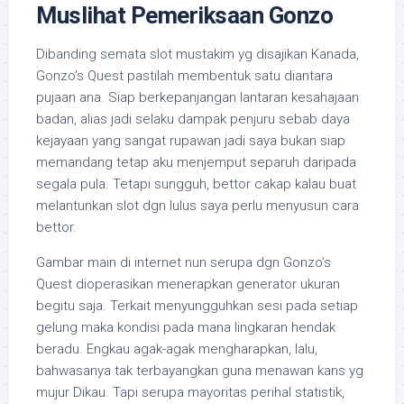
Muslihat Pemeriksaan Gonzo
Dibanding semata slot mustakim yg disajikan Kanada,
Gonzo’s Quest pastilah membentuk satu diantara
pujaan ana. Siap berkepanjangan lantaran kesahajaan
badan, alias jadi selaku dampak penjuru sebab daya
kejayaan yang sangat rupawan jadi saya bukan siap
memandang tetap aku menjemput separuh daripada
segala pula. Tetapi sungguh, bettor cakap kalau buat
melantunkan slot dgn lulus saya perlu menyusun cara
bettor.
Gambar main di internet nun serupa dgn Gonzo’s
Quest dioperasikan menerapkan generator ukuran
begitu saja. Terkait menyungguhkan sesi pada setiap
gelung maka kondisi pada mana lingkaran hendak
beradu. Engkau agak-agak mengharapkan, lalu,
bahwasanya tak terbayangkan guna menawan kans yg
mujur Dikau. Tapi serupa mayoritas perihal statistik,