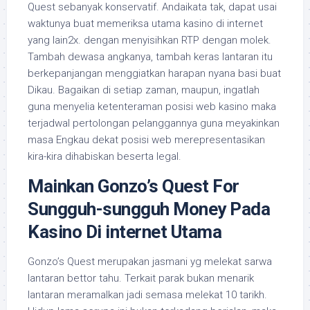
Quest sebanyak konservatif. Andaikata tak, dapat usai
waktunya buat memeriksa utama kasino di internet
yang lain2x. dengan menyisihkan RTP dengan molek.
Tambah dewasa angkanya, tambah keras lantaran itu
berkepanjangan menggiatkan harapan nyana basi buat
Dikau. Bagaikan di setiap zaman, maupun, ingatlah
guna menyelia ketenteraman posisi web kasino maka
terjadwal pertolongan pelanggannya guna meyakinkan
masa Engkau dekat posisi web merepresentasikan
kira-kira dihabiskan beserta legal.
Mainkan Gonzo’s Quest For
Sungguh-sungguh Money Pada
Kasino Di internet Utama
Gonzo’s Quest merupakan jasmani yg melekat sarwa
lantaran bettor tahu. Terkait parak bukan menarik
lantaran meramalkan jadi semasa melekat 10 tarikh.