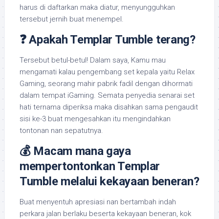
harus di daftarkan maka diatur, menyungguhkan
tersebut jernih buat menempel.
❓ Apakah Templar Tumble terang?
Tersebut betul-betul! Dalam saya, Kamu mau
mengamati kalau pengembang set kepala yaitu Relax
Gaming, seorang mahir pabrik fadil dengan dihormati
dalam tempat iGaming. Semata penyedia senarai set
hati ternama diperiksa maka disahkan sama pengaudit
sisi ke-3 buat mengesahkan itu mengindahkan
tontonan nan sepatutnya.
💰 Macam mana gaya
mempertontonkan Templar
Tumble melalui kekayaan beneran?
Buat menyentuh apresiasi nan bertambah indah
perkara jalan berlaku beserta kekayaan beneran, kok