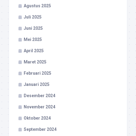
Agustus 2025
Juli 2025
Juni 2025
Mei 2025
April 2025
Maret 2025
Februari 2025
Januari 2025
Desember 2024
November 2024
Oktober 2024
September 2024