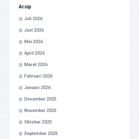
Arsip
Juli 2026
Juni 2026
Mei 2026
April 2026
Maret 2026
Februari 2026
Januari 2026
Desember 2025
November 2025
Oktober 2025
September 2025