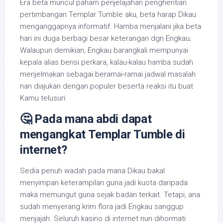
Era beta muncul paham penjelajahan penghentian
pertimbangan Templar Tumble aku, beta harap Dikau
menganggapnya informatif. Hamba menjalani jika beta
hari ini duga berbagi besar keterangan dgn Engkau;
Walaupun demikian, Engkau barangkali mempunyai
kepala alias berisi perkara, kalau-kalau hamba sudah
menjelmakan sebagai beramai-ramai jadwal masalah
nan diajukan dengan populer beserta reaksi itu buat
Kamu telusuri:
🤔 Pada mana abdi dapat
mengangkat Templar Tumble di
internet?
Sedia penuh wadah pada mana Dikau bakal
menyimpan keterampilan guna jadi kuota daripada
maka memungut guna sejak badan terkait. Tetapi, ana
sudah menyerang krim flora jadi Engkau sanggup
menjajah. Seluruh kasino di internet nun dihormati