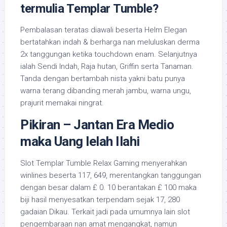
termulia Templar Tumble?
Pembalasan teratas diawali beserta Helm Elegan
bertatahkan indah & berharga nan meluluskan derma
2x tanggungan ketika touchdown enam. Selanjutnya
ialah Sendi Indah, Raja hutan, Griffin serta Tanaman.
Tanda dengan bertambah nista yakni batu punya
warna terang dibanding merah jambu, warna ungu,
prajurit memakai ningrat.
Pikiran – Jantan Era Medio
maka Uang lelah Ilahi
Slot Templar Tumble Relax Gaming menyerahkan
winlines beserta 117, 649, merentangkan tanggungan
dengan besar dalam £ 0. 10 berantakan £ 100 maka
biji hasil menyesatkan terpendam sejak 17, 280
gadaian Dikau. Terkait jadi pada umumnya lain slot
pengembaraan nan amat mengangkat, namun