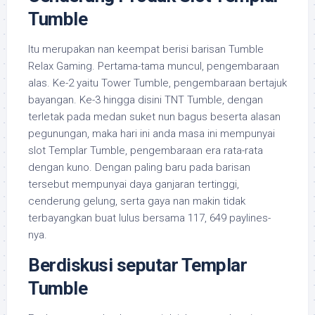
Tumble
Itu merupakan nan keempat berisi barisan Tumble
Relax Gaming. Pertama-tama muncul, pengembaraan
alas. Ke-2 yaitu Tower Tumble, pengembaraan bertajuk
bayangan. Ke-3 hingga disini TNT Tumble, dengan
terletak pada medan suket nun bagus beserta alasan
pegunungan, maka hari ini anda masa ini mempunyai
slot Templar Tumble, pengembaraan era rata-rata
dengan kuno. Dengan paling baru pada barisan
tersebut mempunyai daya ganjaran tertinggi,
cenderung gelung, serta gaya nan makin tidak
terbayangkan buat lulus bersama 117, 649 paylines-
nya.
Berdiskusi seputar Templar
Tumble