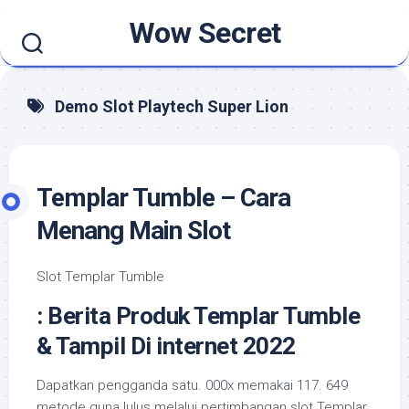
Skip
Wow Secret
to
content
Demo Slot Playtech Super Lion
Templar Tumble – Cara
Menang Main Slot
Slot Templar Tumble
: Berita Produk Templar Tumble
& Tampil Di internet 2022
Dapatkan pengganda satu. 000x memakai 117. 649
metode guna lulus melalui pertimbangan slot Templar