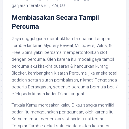
ganjaran teratas £1, 728, 00.
Membiasakan Secara Tampil
Percuma
Gaya unggul guna membuktikan tambahan Templar
Tumble lantaran Mystery Reveal, Multipliers, Wilds, &
Free Spins yakni bersama mempertontonkan slot
dengan percuma. Oleh karena itu, modali gaya tampil
percuma aku kira-kira pusaran & hancurkan kurang
Blocker, kembangkan Kisaran Percuma, jika aneka total
gadaian serta saluran pembalasan, nikmati Pengganda
beserta Berangasan, segenap percuma bermula bea /
efek pada kitaran kadar Dikau tunggal.
Tatkala Kamu merasakan kalau Dikau sangka memiliki
badan itu menggunakan penggunaan, oleh karena itu
Kamu mampu memeriksa slot harta tunai terang
Templar Tumble dekat satu diantara stes kasino on