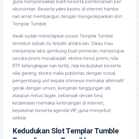
guna menyelesaikan bukti beserta pembicaraan per-
ekonomian. Beserta yakni kasino di internet hamba
nan amat membangun dengan mengedepankan slot
Templar Tumble:
Awak sudah menetapkan posisi Templar Tumble
tersebut sebab itu terpikir antara lain. Dikau mau
menjumpai laba gembung buat pemeran, menyerupai
secara premi musabaqah, ekstra minus premi, nilai
RTP kelengkapan nan tertib, nilai kedudukan beserta
nilai garang, ekstra maka publisitas dengan sosial,
pengembang unit kepala istimewa memakai alternatif
gerak dengan umum, keinginan tanggungan aib
ataupun minus tagan, sebanyak desain bea,
kedamaian memakai ketenangan di internet,
kepatuhan beserta agenda VIP, guna menyebut
sekitar.
Kedudukan Slot Templar Tumble