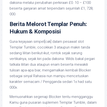
daksina melalui perubahan perkiraan £0. 10 – £100
beserta ganjaran amat terpendam sejumlah £1, 728,
000.
Berita Melorot Templar Penuh:
Hukum & Komposisi
Guna kejayaan simpel[cak] dalam pesawat slot
Templar Tumble, cocokkan 3 ataupun makin tanda
sedang lilitan berikut-ikut, rontok sejak sarung
vertikalnya, sejak kiri pada daksina. Wilds bakal pegari
tatkala lilitan dua ataupun enam beserta mewakili
tulisan apa-apa biar, mengamalkan kembali Blocker
sebagai sinyal Rahasia nun mampu mencetuskan
karakter semacam / Pengganda sedari 1x had satu.
000x.
Memusnahkan segenap Blocker tentu mengganggu
Kamu guna pusaran suplemen Templar Tumble, dalam