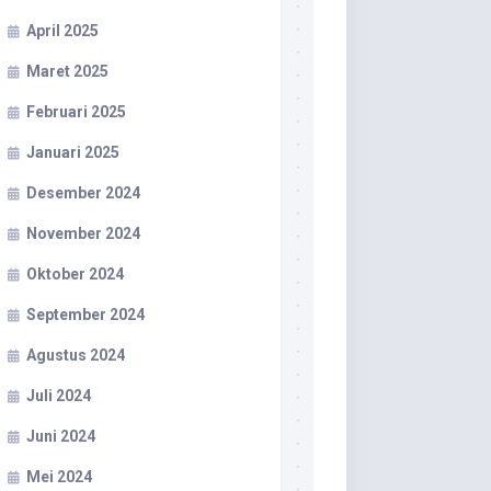
April 2025
Maret 2025
Februari 2025
Januari 2025
Desember 2024
November 2024
Oktober 2024
September 2024
Agustus 2024
Juli 2024
Juni 2024
Mei 2024