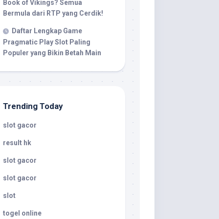
Book of Vikings? Semua
Bermula dari RTP yang Cerdik!
Daftar Lengkap Game
Pragmatic Play Slot Paling
Populer yang Bikin Betah Main
Trending Today
slot gacor
result hk
slot gacor
slot gacor
slot
togel online