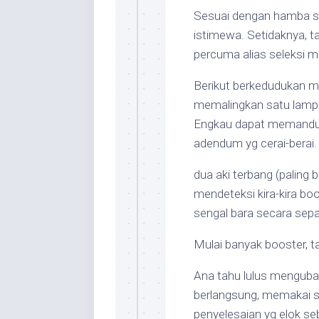
Sesuai dengan hamba se
istimewa. Setidaknya, 
percuma alias seleksi 
Berikut berkedudukan me
memalingkan satu lampu
Engkau dapat memandu 
adendum yg cerai-berai.
dua aki terbang (paling 
mendeteksi kira-kira bo
sengal bara secara sepa
Mulai banyak booster,
Ana tahu lulus menguba
berlangsung, memakai s
penyelesaian yg elok se