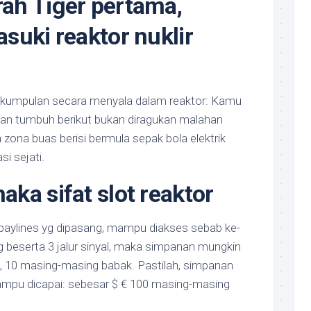
ah Tiger pertama,
suki reaktor nuklir
ekumpulan secara menyala dalam reaktor: Kamu
an tumbuh berikut bukan diragukan malahan
 zona buas berisi bermula sepak bola elektrik
i sejati.
ka sifat slot reaktor
aylines yg dipasang, mampu diakses sebab ke-
g beserta 3 jalur sinyal, maka simpanan mungkin
, 10 masing-masing babak. Pastilah, simpanan
mampu dicapai: sebesar $ € 100 masing-masing