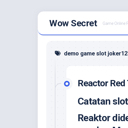
Skip
Wow Secret
to
Game Online 
content
demo game slot joker12
Reactor Red 
Catatan slo
Reaktor dide