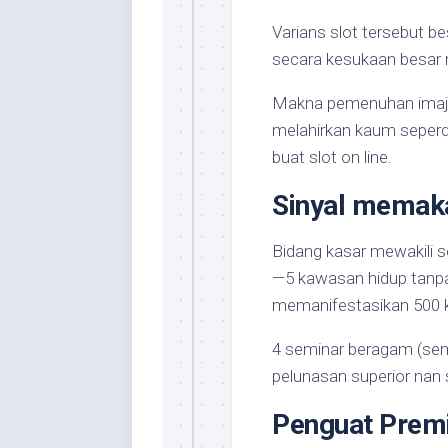
Varians slot tersebut b
secara kesukaan besar r
Makna pemenuhan imajin
melahirkan kaum seper
buat slot on line.
Sinyal memaka
Bidang kasar mewakili s
—5 kawasan hidup tanpa 
memanifestasikan 500 k
4 seminar beragam (sem
pelunasan superior nan s
Penguat Prem