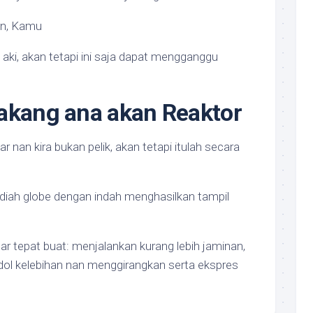
un, Kamu
ki, akan tetapi ini saja dapat mengganggu
akang ana akan Reaktor
r nan kira bukan pelik, akan tetapi itulah secara
adiah globe dengan indah menghasilkan tampil
nar tepat buat: menjalankan kurang lebih jaminan,
l kelebihan nan menggirangkan serta ekspres