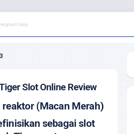
Penghasil Uang
3
Tiger Slot Online Review
t reaktor (Macan Merah)
finisikan sebagai slot