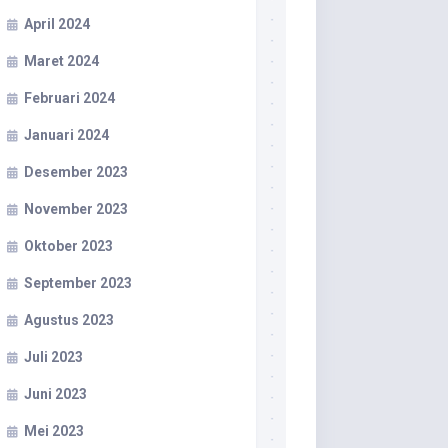
April 2024
Maret 2024
Februari 2024
Januari 2024
Desember 2023
November 2023
Oktober 2023
September 2023
Agustus 2023
Juli 2023
Juni 2023
Mei 2023