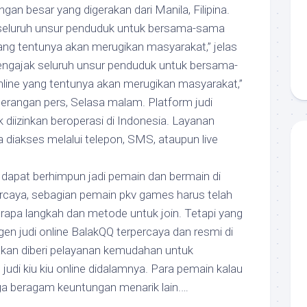
ngan besar yang digerakan dari Manila, Filipina.
seluruh unsur penduduk untuk bersama-sama
ang tentunya akan merugikan masyarakat,” jelas
ngajak seluruh unsur penduduk untuk bersama-
line yang tentunya akan merugikan masyarakat,”
terangan pers, Selasa malam. Platform judi
ak diizinkan beroperasi di Indonesia. Layanan
a diakses melalui telepon, SMS, ataupun live
k dapat berhimpun jadi pemain dan bermain di
percaya, sebagian pemain pkv games harus telah
berapa langkah dan metode untuk join. Tetapi yang
di agen judi online BalakQQ terpercaya dan resmi di
akan diberi pelayanan kemudahan untuk
judi kiu kiu online didalamnya. Para pemain kalau
ga beragam keuntungan menarik lain.…