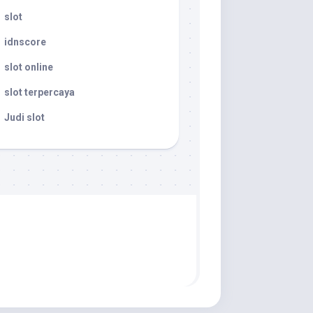
slot
idnscore
slot online
slot terpercaya
Judi slot