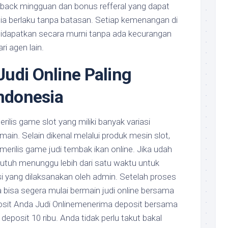
ack mingguan dan bonus refferal yang dapat
etia berlaku tanpa batasan. Setiap kemenangan di
didapatkan secara murni tanpa ada kecurangan
ri agen lain.
udi Online Paling
Indonesia
rilis game slot yang miliki banyak variasi
ain. Selain dikenal melalui produk mesin slot,
merilis game judi tembak ikan online. Jika udah
 butuh menunggu lebih dari satu waktu untuk
si yang dilaksanakan oleh admin. Setelah proses
da bisa segera mulai bermain judi online bersama
posit Anda Judi Onlinemenerima deposit bersama
ri deposit 10 ribu. Anda tidak perlu takut bakal