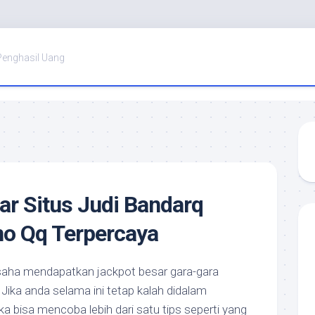
Penghasil Uang
tar Situs Judi Bandarq
no Qq Terpercaya
saha mendapatkan jackpot besar gara-gara
 Jika anda selama ini tetap kalah didalam
a bisa mencoba lebih dari satu tips seperti yang