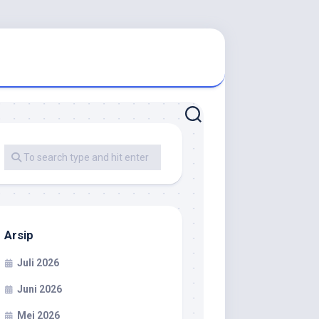
Arsip
Juli 2026
Juni 2026
Mei 2026