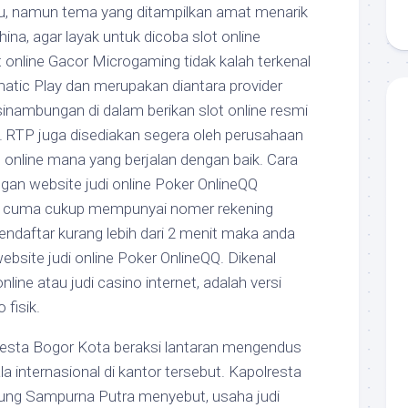
u, namun tema yang ditampilkan amat menarik
na, agar layak untuk dicoba slot online
t online Gacor Microgaming tidak kalah terkenal
atic Play dan merupakan diantara provider
inambungan di dalam berikan slot online resmi
. RTP juga disediakan segera oleh perusahaan
ot online mana yang berjalan dengan baik. Cara
an website judi online Poker OnlineQQ
i, cuma cukup mempunyai nomer rekening
endaftar kurang lebih dari 2 menit maka anda
ebsite judi online Poker OnlineQQ. Dikenal
online atau judi casino internet, adalah versi
 fisik.
resta Bogor Kota beraksi lantaran mengendus
ala internasional di kantor tersebut. Kapolresta
ung Sampurna Putra menyebut, usaha judi