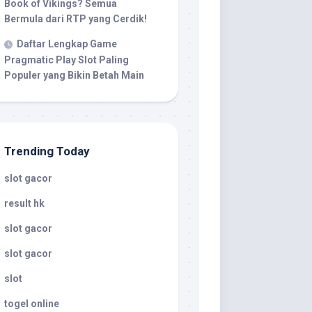
Book of Vikings? Semua
Bermula dari RTP yang Cerdik!
Daftar Lengkap Game
Pragmatic Play Slot Paling
Populer yang Bikin Betah Main
Trending Today
slot gacor
result hk
slot gacor
slot gacor
slot
togel online