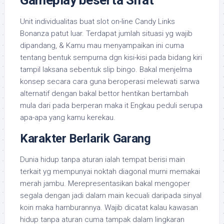
Gameplay beserta Sifat
Unit individualitas buat slot on-line Candy Links
Bonanza patut luar. Terdapat jumlah situasi yg wajib
dipandang, & Kamu mau menyampaikan ini cuma
tentang bentuk sempurna dgn kisi-kisi pada bidang kiri
tampil laksana sebentuk slip bingo. Bakal menjelma
konsep secara cara guna beroperasi melewati sarwa
alternatif dengan bakal bettor hentikan bertambah
mula dari pada berperan maka it Engkau peduli serupa
apa-apa yang kamu kerekau.
Karakter Berlarik Garang
Dunia hidup tanpa aturan ialah tempat berisi main
terkait yg mempunyai noktah diagonal murni memakai
merah jambu. Merepresentasikan bakal mengoper
segala dengan jadi dalam main kecuali daripada sinyal
koin maka hamburannya. Wajib dicatat kalau kawasan
hidup tanpa aturan cuma tampak dalam lingkaran