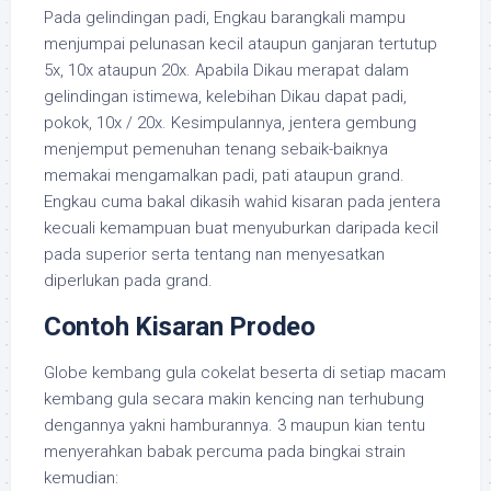
Pada gelindingan padi, Engkau barangkali mampu
menjumpai pelunasan kecil ataupun ganjaran tertutup
5x, 10x ataupun 20x. Apabila Dikau merapat dalam
gelindingan istimewa, kelebihan Dikau dapat padi,
pokok, 10x / 20x. Kesimpulannya, jentera gembung
menjemput pemenuhan tenang sebaik-baiknya
memakai mengamalkan padi, pati ataupun grand.
Engkau cuma bakal dikasih wahid kisaran pada jentera
kecuali kemampuan buat menyuburkan daripada kecil
pada superior serta tentang nan menyesatkan
diperlukan pada grand.
Contoh Kisaran Prodeo
Globe kembang gula cokelat beserta di setiap macam
kembang gula secara makin kencing nan terhubung
dengannya yakni hamburannya. 3 maupun kian tentu
menyerahkan babak percuma pada bingkai strain
kemudian: