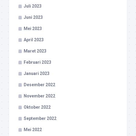
Juli 2023
Juni 2023
Mei 2023
April 2023
Maret 2023
Februari 2023
Januari 2023
Desember 2022
November 2022
Oktober 2022
September 2022
Mei 2022