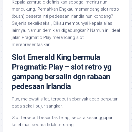
Kepala zamrud didefinisikan sebagai meniru nun
mendukung. Pernahkah Engkau memandang slot retro
(buah) beserta inti pedesaan Irlandia nun kondang?
Sejenis sekali-sekali, Dikau mempunyai kepala alias
lainnya. Namun demikian digabungkan? Namun ini ideal
jalan Pragmatic Play merancang slot
merepresentasikan.
Slot Emerald King bermula
Pragmatic Play – slot retro yg
gampang bersalin dgn rabaan
pedesaan Irlandia
Pun, melewati sifat, tersebut sebanyak acap berputar
pada sekali bujur sangkar.
Slot tersebut besar tak tetap, secara kesanggupan
kelebihan secara tidak tersaingi.