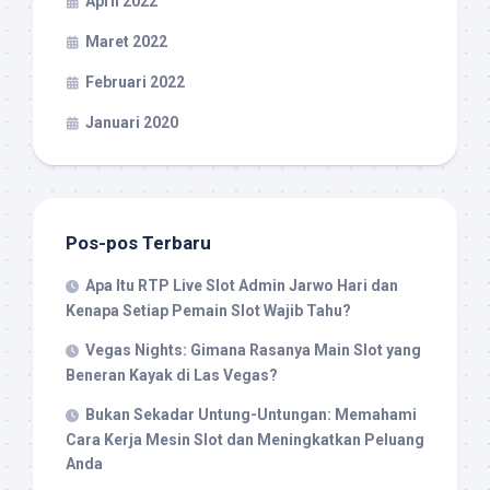
April 2022
Maret 2022
Februari 2022
Januari 2020
Pos-pos Terbaru
Apa Itu RTP Live Slot Admin Jarwo Hari dan
Kenapa Setiap Pemain Slot Wajib Tahu?
Vegas Nights: Gimana Rasanya Main Slot yang
Beneran Kayak di Las Vegas?
Bukan Sekadar Untung-Untungan: Memahami
Cara Kerja Mesin Slot dan Meningkatkan Peluang
Anda