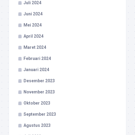
Juli 2024
Juni 2024
Mei 2024
April 2024
Maret 2024
Februari 2024
Januari 2024
Desember 2023
November 2023
Oktober 2023
September 2023
Agustus 2023