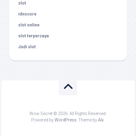
slot
idnscore
slot online
slot terpercaya
Judi slot
Wow Secret © 2026. All Rights Reserved.
Powered by
WordPress
. Theme by
Alx
.