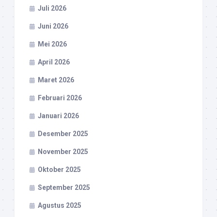
Juli 2026
Juni 2026
Mei 2026
April 2026
Maret 2026
Februari 2026
Januari 2026
Desember 2025
November 2025
Oktober 2025
September 2025
Agustus 2025