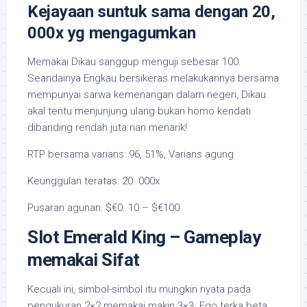
Kejayaan suntuk sama dengan 20,
000x yg mengagumkan
Memakai Dikau sanggup menguji sebesar 100.
Seandainya Engkau bersikeras melakukannya bersama
mempunyai sarwa kemenangan dalam negeri, Dikau
akal tentu menjunjung ulang bukan homo kendati
dibanding rendah juta nan menarik!
RTP bersama varians: 96, 51%, Varians agung
Keunggulan teratas: 20. 000x
Pusaran agunan: $€0. 10 – $€100
Slot Emerald King – Gameplay
memakai Sifat
Kecuali ini, simbol-simbol itu mungkin nyata pada
pengukuran 2×2 memakai makin 3×3. Ego terka beta