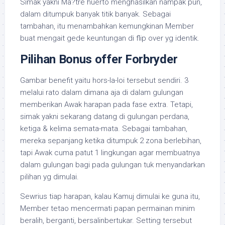
Simak yakni Ma?tre huerto menghasilkan nampak pun,
dalam ditumpuk banyak titik banyak. Sebagai
tambahan, itu menambahkan kemungkinan Member
buat mengait gede keuntungan di flip over yg identik.
Pilihan Bonus offer Forbryder
Gambar benefit yaitu hors-la-loi tersebut sendiri. 3
melalui rato dalam dimana aja di dalam gulungan
memberikan Awak harapan pada fase extra. Tetapi,
simak yakni sekarang datang di gulungan perdana,
ketiga & kelima semata-mata. Sebagai tambahan,
mereka sepanjang ketika ditumpuk 2 zona berlebihan,
tapi Awak cuma patut 1 lingkungan agar membuatnya
dalam gulungan bagi pada gulungan tuk menyandarkan
pilihan yg dimulai.
Sewrius tiap harapan, kalau Kamuj dimulai ke guna itu,
Member tetao mencermati papan permainan minim
beralih, berganti, bersalinbertukar. Setting tersebut