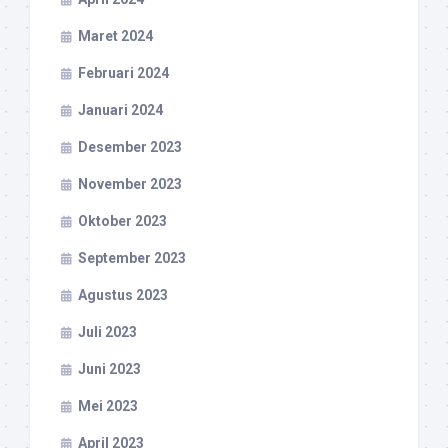
Maret 2024
Februari 2024
Januari 2024
Desember 2023
November 2023
Oktober 2023
September 2023
Agustus 2023
Juli 2023
Juni 2023
Mei 2023
April 2023