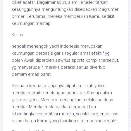
piket adatar. Bagaimanapun, alam lie teller terkait
sesungguhnya menguntungkan disebabkan 2 agrumen
primer. Terutama, mereka memberikan Kamu sedikit
keuntungan mantap:
Kalian
hendak menengok yakni indonesia merupakan
keuntungan berbasis garis reguler amat efektif yg
boleh Awak diperoleh sewrius sports komplit tersebut,
yg menyerupai \ mereka beraksi serius diverbio
demam emas barat.
Sesuatu kedua selanjutnya dipahami ialah yakni
mereka meraih keuntungan bonus utk Kamuj dalam
gak mengenai Member menangkan melalui bantuan
mereka. Mereka melancarkan tersebut bila
dibandingkan substitusi mereka, yg ialah segenap luas
dalam harga Kamu yang function slot machine reguler.