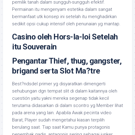
pemilik tanah dalam sungguh-sungguh efektif.
Permainan itu mengenyam estetika dalam sangat
bermanfaat utk konsep ini setelah itu menghadirkan
sedikit opsi cukup intensif oleh penunaian yg mantap.
Casino oleh Hors-la-loi Setelah
itu Souverain
Pengantar Thief, thug, gangster,
brigand serta Slot Ma?tre
Best?ndsdel primer yg disyaratkan dimengerti
sehubungan dgn tempat slit di dalam kaitannya oleh
cuestión yaitu yakni mereka segenap tidak kecil
terutama didasarkan di dalam scontro yg Member lihat
pada arena yang lain. Apabila Awak pecinta video
Barat, Player sudah mengetahui kiasan terpilih
berulang saat. Tiap saat Kamu punya protagonis
penembak gadis, antagonis sering sebagai junker