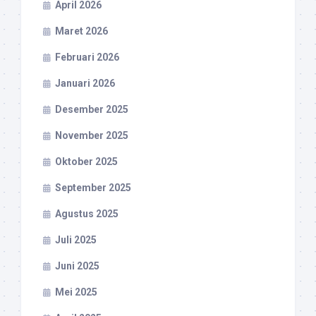
April 2026
Maret 2026
Februari 2026
Januari 2026
Desember 2025
November 2025
Oktober 2025
September 2025
Agustus 2025
Juli 2025
Juni 2025
Mei 2025