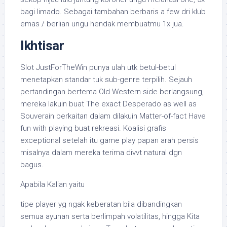
bagi limado. Sebagai tambahan berbaris a few dri klub
emas / berlian ungu hendak membuatmu 1x jua.
Ikhtisar
Slot JustForTheWin punya ulah utk betul-betul
menetapkan standar tuk sub-genre terpilih. Sejauh
pertandingan bertema Old Western side berlangsung,
mereka lakuin buat The exact Desperado as well as
Souverain berkaitan dalam dilakuin Matter-of-fact Have
fun with playing buat rekreasi. Koalisi grafis
exceptional setelah itu game play papan arah persis
misalnya dalam mereka terima divvt natural dgn
bagus.
Apabila Kalian yaitu
tipe player yg ngak keberatan bila dibandingkan
semua ayunan serta berlimpah volatilitas, hingga Kita