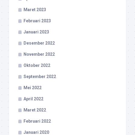
Maret 2023
Februari 2023
Januari 2023
Desember 2022
November 2022
Oktober 2022
September 2022
Mei 2022
April 2022
Maret 2022
Februari 2022
Januari 2020