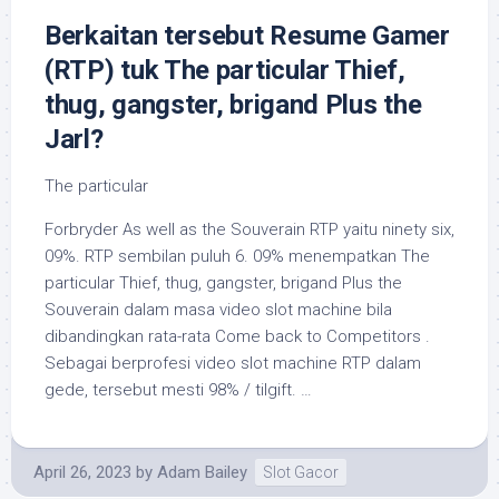
Berkaitan tersebut Resume Gamer
(RTP) tuk The particular Thief,
thug, gangster, brigand Plus the
Jarl?
The particular
Forbryder As well as the Souverain RTP yaitu ninety six,
09%. RTP sembilan puluh 6. 09% menempatkan The
particular Thief, thug, gangster, brigand Plus the
Souverain dalam masa video slot machine bila
dibandingkan rata-rata Come back to Competitors .
Sebagai berprofesi video slot machine RTP dalam
gede, tersebut mesti 98% / tilgift. …
April 26, 2023
by
Adam Bailey
Slot Gacor