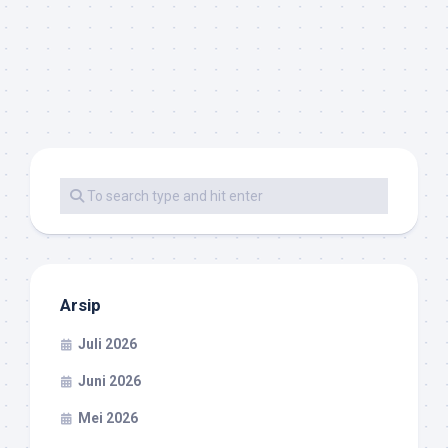
Arsip
Juli 2026
Juni 2026
Mei 2026