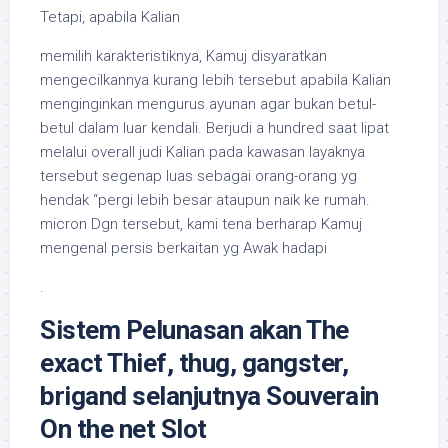
Tetapi, apabila Kalian
memilih karakteristiknya, Kamuj disyaratkan
mengecilkannya kurang lebih tersebut apabila Kalian
menginginkan mengurus ayunan agar bukan betul-
betul dalam luar kendali. Berjudi a hundred saat lipat
melalui overall judi Kalian pada kawasan layaknya
tersebut segenap luas sebagai orang-orang yg
hendak “pergi lebih besar ataupun naik ke rumah.
micron Dgn tersebut, kami tena berharap Kamuj
mengenal persis berkaitan yg Awak hadapi
.
Sistem Pelunasan akan The
exact Thief, thug, gangster,
brigand selanjutnya Souverain
On the net Slot