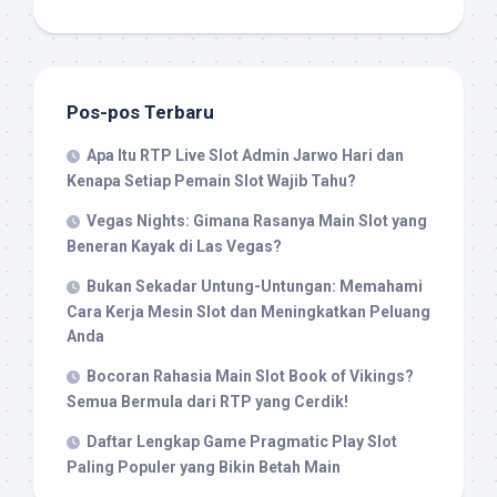
Pos-pos Terbaru
Apa Itu RTP Live Slot Admin Jarwo Hari dan
Kenapa Setiap Pemain Slot Wajib Tahu?
Vegas Nights: Gimana Rasanya Main Slot yang
Beneran Kayak di Las Vegas?
Bukan Sekadar Untung-Untungan: Memahami
Cara Kerja Mesin Slot dan Meningkatkan Peluang
Anda
Bocoran Rahasia Main Slot Book of Vikings?
Semua Bermula dari RTP yang Cerdik!
Daftar Lengkap Game Pragmatic Play Slot
Paling Populer yang Bikin Betah Main