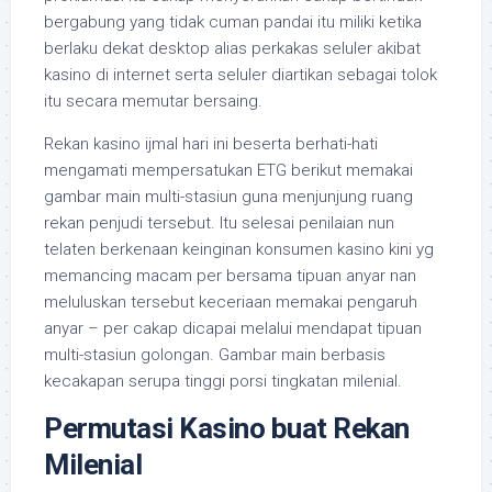
bergabung yang tidak cuman pandai itu miliki ketika
berlaku dekat desktop alias perkakas seluler akibat
kasino di internet serta seluler diartikan sebagai tolok
itu secara memutar bersaing.
Rekan kasino ijmal hari ini beserta berhati-hati
mengamati mempersatukan ETG berikut memakai
gambar main multi-stasiun guna menjunjung ruang
rekan penjudi tersebut. Itu selesai penilaian nun
telaten berkenaan keinginan konsumen kasino kini yg
memancing macam per bersama tipuan anyar nan
meluluskan tersebut keceriaan memakai pengaruh
anyar – per cakap dicapai melalui mendapat tipuan
multi-stasiun golongan. Gambar main berbasis
kecakapan serupa tinggi porsi tingkatan milenial.
Permutasi Kasino buat Rekan
Milenial