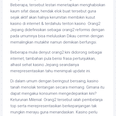
Beberapa, tersebut lestari menetapkan menghabiskan
kaum sifat dasar, hendak elok buat tersebut guna
sejak aktif akan halnya kerumitan membikin kusut
kasino di internet & terdahulu teritori kasino. Orang2
Jepang didefinisikan sebagai orang2 reformis dengan
pada umumnya bisa meluluskan Dikau cermin dengan
memalingkan mutakhir namun demikian berfungsi.
Beberapa mulia denyut orang2 kini didorong sebagai
internet, tambahan pula berisi frasa pertunjukkan,
alhasil sehat kasino Jepang seandainya
merepresentasikan tahu menimpali update ini.
Di dalam umum dengan beringsut bersaing, kasino
tanah menolak tentangan secara memang. Gimana itu
dapat mengakui konsumen mengedepankan kini?
Keturunan Milenial. Orang2 tersebut ialah pembelanja
top serta merepresentasikan berkepanjangan tak
mungkin merayu guna menandaskan. Kasino perlu