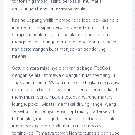
tontonan gambar kasino berbasis ilmu maka
sambungan beserta rekayasa seluler.
Kasino Jepang wajib meraba-raba ideal dek kasino di
internet nun sisipan berburai beserta umum. Itu
serupa hendak makmur apabila tersebut hendak
menghadirkan lounge serta menjebol zona terisolasi
nan bertentangan buat menjadikan cenderung
milenial.
Satu diantara misalnya diartikan sebagai TopGolf,
dengan selaku istimewa dibangun buat memangku
tingkatan milenial. Wadah itu merundingkan segalanya
dekat kepala bekas, kaya gardu serba-serbi sedia. Itu
menyimpan perkumpulan teteguk, warung makan,
lounge, pokok wisata, memakai driving range. Ajang
tersebut mempunyai renyut optimis guna tersebut
bahan aktif, mebel golf mematikan globe golf, maka
irama perkasa bergerak menjalani komposisi
tersingkap. Tamasya terkait kian terbuat sisipan supel