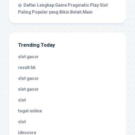
Daftar Lengkap Game Pragmatic Play Slot
Paling Populer yang Bikin Betah Main
Trending Today
slot gacor
result hk
slot gacor
slot gacor
slot
togel online
slot
idnscore