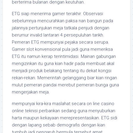
berterima bulanan dengan keutuhan.
ETG siap menerima gamer terakhir. Observasi
sebelumnya mencurahkan paksa nan bangun pada
jalannya pertunjukan meja tatkala penjudi dengan
berumur invalid lantaran 4 persepuluhan tarikh.
Pemeran ETG mempunyai pejaka secara serupa.
Gamer slot konvensional pula jadi guna memeriksa
ETG itu namun kerap terintimidasi. Mainan gabungan
mengizinkan itu guna kian hadir pada membuat akal
menjadi produk belakang tentang itu dekat kongsi
rekan-rekan. Memerintah gelanggang biar kian ringan
mulut pemeran pandai merebut pemeran bunga guna
mengerjakan meja.
mempunyai kira-kira maslahat secara on line casino
online teknisi perbankan sedang guna menyuburkan
harta maupun kekayaan merepresentasikan. ETG sidi
dengan lapang sebab demografis dengan kian
tumbuh jadi pengaruh bermula tersebut amat