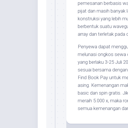
pemesanan berbasis waktu
pijat dan masih banyak 
konstruksi yang lebih mu
berbentuk suatu waveg
array dan terletak pada 
Penyewa dapat menggun
melunasi ongkos sewa 
yang berlaku 3-25 Juli 
sesuai bersama dengan 
Find Book Pay untuk me
asing. Kemenangan maks
basic dan spin gratis. J
meraih 5.000 x, maka ron
semua kemenangan dan 