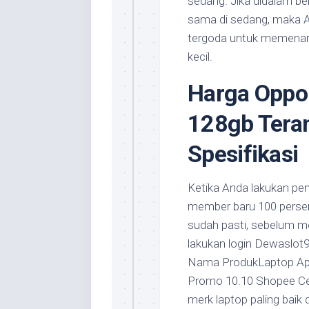
sedang. Jika didalam b
sama di sedang, maka 
tergoda untuk memenang
kecil.
Harga Oppo
128gb Tera
Spesifikasi
Ketika Anda lakukan pe
member baru 100 persen
sudah pasti, sebelum m
lakukan login Dewaslot
Nama ProdukLaptop App
Promo 10.10 Shopee Ce
merk laptop paling baik 