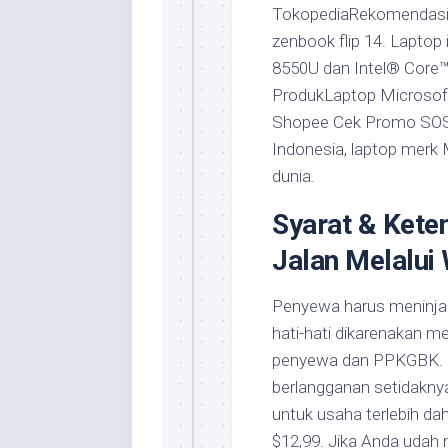
TokopediaRekomendasi s
zenbook flip 14. Laptop
8550U dan Intel® Core
ProdukLaptop Microsof
Shopee Cek Promo SOS 
Indonesia, laptop merk 
dunia.
Syarat & Kete
Jalan Melalui
Penyewa harus meninja
hati-hati dikarenakan m
penyewa dan PPKGBK. Un
berlangganan setidakny
untuk usaha terlebih d
$12,99. Jika Anda uda