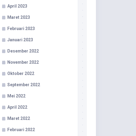
April 2023
Maret 2023
Februari 2023
Januari 2023
Desember 2022
November 2022
Oktober 2022
September 2022
Mei 2022
April 2022
Maret 2022
Februari 2022