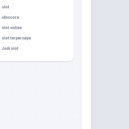
slot
idnscore
slot online
slot terpercaya
Judi slot