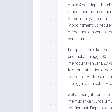
maka Anda dapat berali
mudah bersama dengan 
Versi lamanya bernama 
“Appointment Schedule”
menggunakan versi lama
versi baru.
Lampu ini miliki kecera
diredupkan hingga 90 Lu
menggunakan ulir E27 ya
Mohon untuk tidak mema
komentar Anda. Gunaka
menggunakan kabel Fire
Setiap pengaturan diser
memudahkan Anda untuk
konfigurasi. Dapat dig