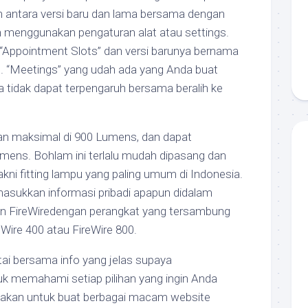
h antara versi baru dan lama bersama dengan
menggunakan pengaturan alat atau settings.
“Appointment Slots” dan versi barunya bernama
. “Meetings” yang udah ada yang Anda buat
 tidak dapat terpengaruh bersama beralih ke
han maksimal di 900 Lumens, dan dapat
mens. Bohlam ini terlalu mudah dipasang dan
kni fitting lampu yang paling umum di Indonesia.
sukkan informasi pribadi apapun didalam
n FireWiredengan perangkat yang tersambung
Wire 400 atau FireWire 800.
tai bersama info yang jelas supaya
 memahami setiap pilihan yang ingin Anda
unakan untuk buat berbagai macam website