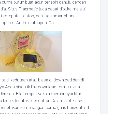
a cuma butuh buat akun terlebih dahulu dengan
dia. Situs Pragmatic juga dapat dibuka melalui
i komputer, laptop, dan juga smartphone
operasi Android ataupun iOs.
nta di kedutaan atau biasa di-download dan di-
ya Anda bisa klik link download formulir visa
Jerman. Bila tempat vaksin mempunyai fitur
 bisa klik untuk mendaftar. Dalam slot klasik,
k menetukan kemenangan cuma garis horizontal di