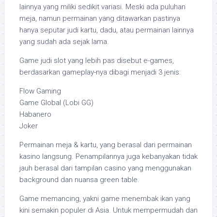
lainnya yang miliki sedikit variasi. Meski ada puluhan
meja, namun permainan yang ditawarkan pastinya
hanya seputar judi kartu, dadu, atau permainan lainnya
yang sudah ada sejak lama.
Game judi slot yang lebih pas disebut e-games,
berdasarkan gameplay-nya dibagi menjadi 3 jenis:
Flow Gaming
Game Global (Lobi GG)
Habanero
Joker
Permainan meja & kartu, yang berasal dari permainan
kasino langsung. Penampilannya juga kebanyakan tidak
jauh berasal dari tampilan casino yang menggunakan
background dan nuansa green table.
Game memancing, yakni game menembak ikan yang
kini semakin populer di Asia. Untuk mempermudah dan