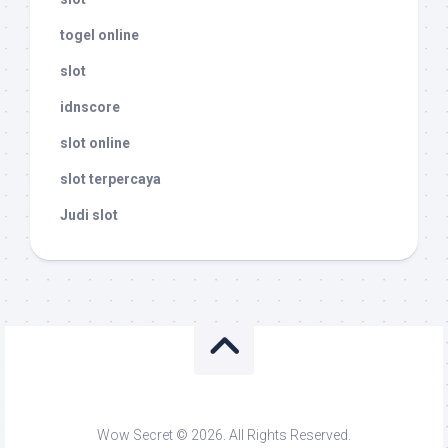
togel online
slot
idnscore
slot online
slot terpercaya
Judi slot
Wow Secret © 2026. All Rights Reserved.