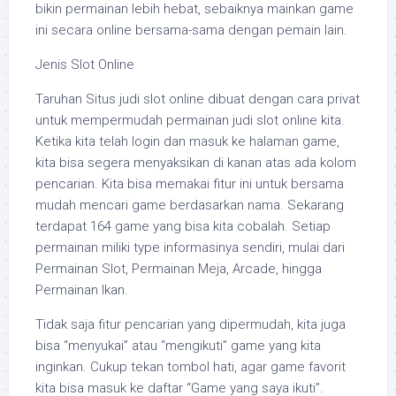
bikin permainan lebih hebat, sebaiknya mainkan game
ini secara online bersama-sama dengan pemain lain.
Jenis Slot Online
Taruhan Situs judi slot online dibuat dengan cara privat
untuk mempermudah permainan judi slot online kita.
Ketika kita telah login dan masuk ke halaman game,
kita bisa segera menyaksikan di kanan atas ada kolom
pencarian. Kita bisa memakai fitur ini untuk bersama
mudah mencari game berdasarkan nama. Sekarang
terdapat 164 game yang bisa kita cobalah. Setiap
permainan miliki type informasinya sendiri, mulai dari
Permainan Slot, Permainan Meja, Arcade, hingga
Permainan Ikan.
Tidak saja fitur pencarian yang dipermudah, kita juga
bisa “menyukai” atau “mengikuti” game yang kita
inginkan. Cukup tekan tombol hati, agar game favorit
kita bisa masuk ke daftar “Game yang saya ikuti”.