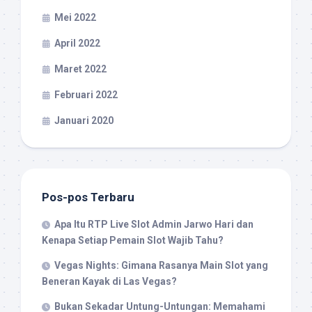
Mei 2022
April 2022
Maret 2022
Februari 2022
Januari 2020
Pos-pos Terbaru
Apa Itu RTP Live Slot Admin Jarwo Hari dan
Kenapa Setiap Pemain Slot Wajib Tahu?
Vegas Nights: Gimana Rasanya Main Slot yang
Beneran Kayak di Las Vegas?
Bukan Sekadar Untung-Untungan: Memahami