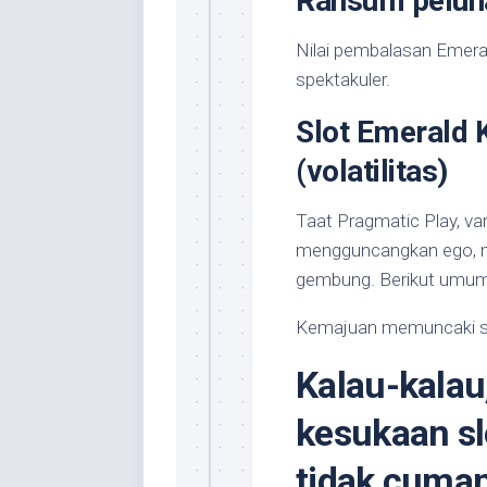
Ransum pelun
Nilai pembalasan Emeral
spektakuler.
Slot Emerald K
(volatilitas)
Taat Pragmatic Play, var
mengguncangkan ego, m
gembung. Berikut umum
Kemajuan memuncaki sa
Kalau-kalau
kesukaan sl
tidak cuman