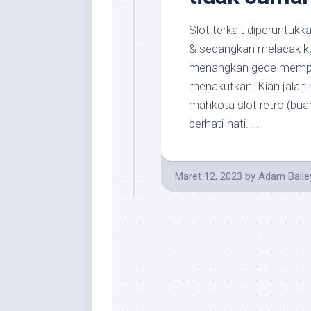
Slot terkait diperuntukk
& sedangkan melacak ku
menangkan gede mempro
menakutkan. Kian jalan 
mahkota slot retro (bu
berhati-hati. …
Maret 12, 2023
by
Adam Baile