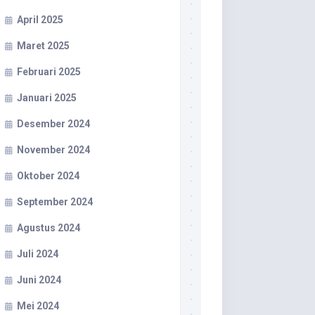
April 2025
Maret 2025
Februari 2025
Januari 2025
Desember 2024
November 2024
Oktober 2024
September 2024
Agustus 2024
Juli 2024
Juni 2024
Mei 2024