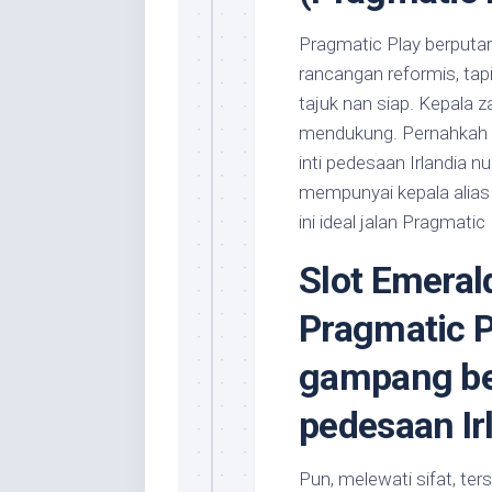
Pragmatic Play berputar 
rancangan reformis, ta
tajuk nan siap. Kepala 
mendukung. Pernahkah 
inti pedesaan Irlandia n
mempunyai kepala alia
ini ideal jalan Pragmat
Slot Emeral
Pragmatic Pl
gampang be
pedesaan Ir
Pun, melewati sifat, ter