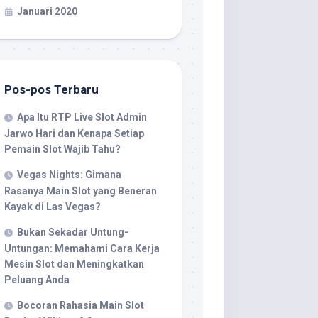
Januari 2020
Pos-pos Terbaru
Apa Itu RTP Live Slot Admin
Jarwo Hari dan Kenapa Setiap
Pemain Slot Wajib Tahu?
Vegas Nights: Gimana
Rasanya Main Slot yang Beneran
Kayak di Las Vegas?
Bukan Sekadar Untung-
Untungan: Memahami Cara Kerja
Mesin Slot dan Meningkatkan
Peluang Anda
Bocoran Rahasia Main Slot