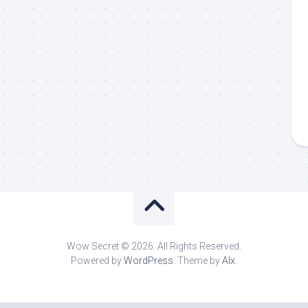
Wow Secret © 2026. All Rights Reserved.
Powered by
WordPress
. Theme by
Alx
.