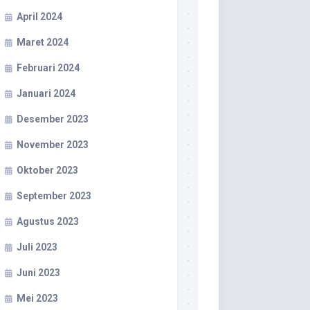
April 2024
Maret 2024
Februari 2024
Januari 2024
Desember 2023
November 2023
Oktober 2023
September 2023
Agustus 2023
Juli 2023
Juni 2023
Mei 2023