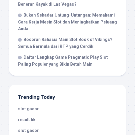
Beneran Kayak di Las Vegas?
Bukan Sekadar Untung-Untungan: Memahami
Cara Kerja Mesin Slot dan Meningkatkan Peluang
Anda
Bocoran Rahasia Main Slot Book of Vikings?
Semua Bermula dari RTP yang Cerdik!
Daftar Lengkap Game Pragmatic Play Slot
Paling Populer yang Bikin Betah Main
Trending Today
slot gacor
result hk
slot gacor