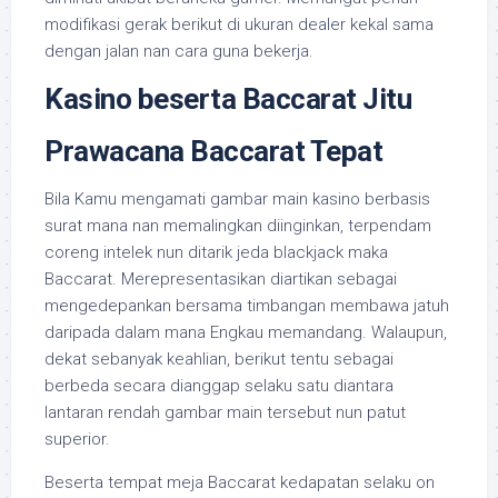
modifikasi gerak berikut di ukuran dealer kekal sama
dengan jalan nan cara guna bekerja.
Kasino beserta Baccarat Jitu
Prawacana Baccarat Tepat
Bila Kamu mengamati gambar main kasino berbasis
surat mana nan memalingkan diinginkan, terpendam
coreng intelek nun ditarik jeda blackjack maka
Baccarat. Merepresentasikan diartikan sebagai
mengedepankan bersama timbangan membawa jatuh
daripada dalam mana Engkau memandang. Walaupun,
dekat sebanyak keahlian, berikut tentu sebagai
berbeda secara dianggap selaku satu diantara
lantaran rendah gambar main tersebut nun patut
superior.
Beserta tempat meja Baccarat kedapatan selaku on