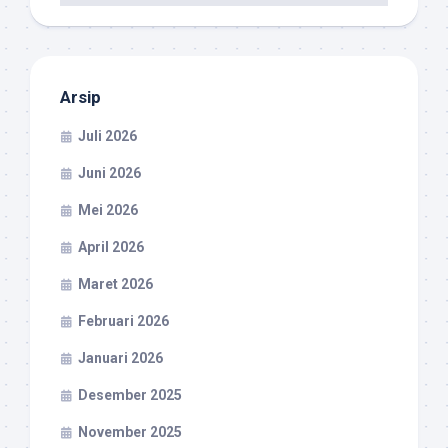
Arsip
Juli 2026
Juni 2026
Mei 2026
April 2026
Maret 2026
Februari 2026
Januari 2026
Desember 2025
November 2025