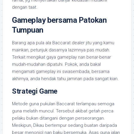
ramai, yg menyertakan banjar keluasan mutakhir
dengan taat.
Gameplay bersama Patokan
Tumpuan
Barang apa pula ala Baccarat dealer jitu yang kamu
mainkan, petunjuk dasarnya lazimnya pas mudah.
Terkait mengikat gaya gameplay nan benar-benar
mudah-mudahan dipatuhi. Pokok, anda bakal
mengamati gameplay ini swasembada, bersama
akhirnya, anda hendak tahu jaminan pada sangat kian.
Strategi Game
Metode guna pukulan Baccarat terlampau semoga
guna melatih muncul. Tersebut akibat getah perca
pelaku bukan ditangani dengan perseorangan.
Meskipun, Dikau bertempur sedang buatan daripada
besar menonjol nan baku bersemuka. Asas guna jalan