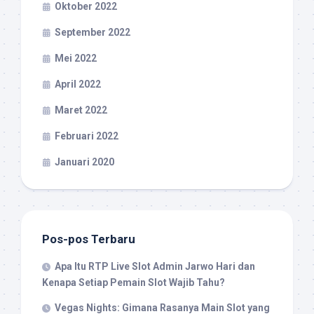
Oktober 2022
September 2022
Mei 2022
April 2022
Maret 2022
Februari 2022
Januari 2020
Pos-pos Terbaru
Apa Itu RTP Live Slot Admin Jarwo Hari dan
Kenapa Setiap Pemain Slot Wajib Tahu?
Vegas Nights: Gimana Rasanya Main Slot yang