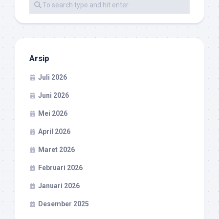
Arsip
Juli 2026
Juni 2026
Mei 2026
April 2026
Maret 2026
Februari 2026
Januari 2026
Desember 2025