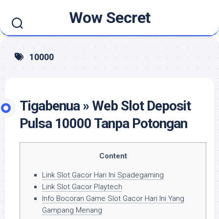
Skip
Wow Secret
to
content
10000
Tigabenua » Web Slot Deposit
Pulsa 10000 Tanpa Potongan
Content
Link Slot Gacor Hari Ini Spadegaming
Link Slot Gacor Playtech
Info Bocoran Game Slot Gacor Hari Ini Yang
Gampang Menang