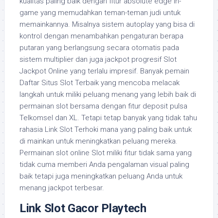
kualitas paling baik dengan fitur absolute edge in-
game yang memudahkan teman-teman judi untuk
memainkannya. Misalnya sistem autoplay yang bisa di
kontrol dengan menambahkan pengaturan berapa
putaran yang berlangsung secara otomatis pada
sistem multiplier dan juga jackpot progresif Slot
Jackpot Online yang terlalu impresif. Banyak pemain
Daftar Situs Slot Terbaik yang mencoba melacak
langkah untuk miliki peluang menang yang lebih baik di
permainan slot bersama dengan fitur deposit pulsa
Telkomsel dan XL. Tetapi tetap banyak yang tidak tahu
rahasia Link Slot Terhoki mana yang paling baik untuk
di mainkan untuk meningkatkan peluang mereka.
Permainan slot online Slot miliki fitur tidak sama yang
tidak cuma memberi Anda pengalaman visual paling
baik tetapi juga meningkatkan peluang Anda untuk
menang jackpot terbesar.
Link Slot Gacor Playtech