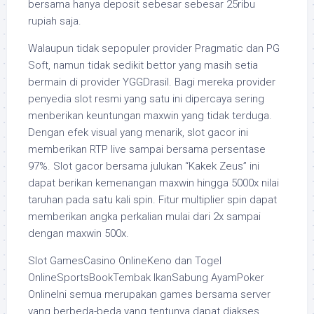
bersama hanya deposit sebesar sebesar 25ribu
rupiah saja.
Walaupun tidak sepopuler provider Pragmatic dan PG
Soft, namun tidak sedikit bettor yang masih setia
bermain di provider YGGDrasil. Bagi mereka provider
penyedia slot resmi yang satu ini dipercaya sering
menberikan keuntungan maxwin yang tidak terduga.
Dengan efek visual yang menarik, slot gacor ini
memberikan RTP live sampai bersama persentase
97%. Slot gacor bersama julukan “Kakek Zeus” ini
dapat berikan kemenangan maxwin hingga 5000x nilai
taruhan pada satu kali spin. Fitur multiplier spin dapat
memberikan angka perkalian mulai dari 2x sampai
dengan maxwin 500x.
Slot GamesCasino OnlineKeno dan Togel
OnlineSportsBookTembak IkanSabung AyamPoker
OnlineIni semua merupakan games bersama server
yang berbeda-beda yang tentunya dapat diakses