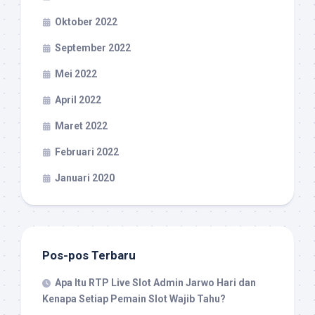
Oktober 2022
September 2022
Mei 2022
April 2022
Maret 2022
Februari 2022
Januari 2020
Pos-pos Terbaru
Apa Itu RTP Live Slot Admin Jarwo Hari dan
Kenapa Setiap Pemain Slot Wajib Tahu?