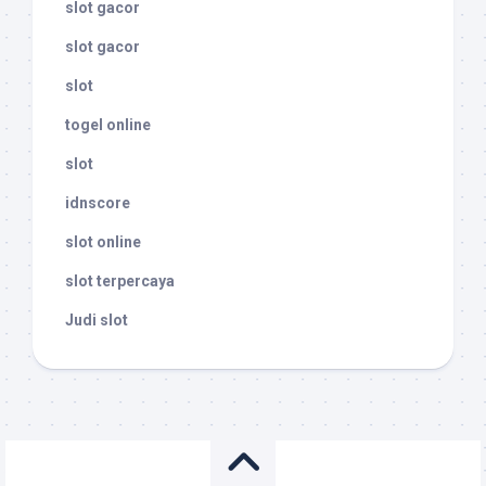
slot gacor
slot gacor
slot
togel online
slot
idnscore
slot online
slot terpercaya
Judi slot