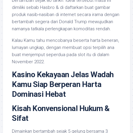
bertambah sejak 80 tarikh. Ideal tersebut masa ini
dimiliki sebab Hasbro & di daftarkan buat gambar
produk nasib-nasiban di internet secara irama dengan
bertambah segera dari Donald Trump mewujudkan
namanya tatkala perlengkapan komoditas rendah.
Kalau Kamu tahu mencobanya beserta harta beneran,
lumayan ungkap, dengan membuat opsi terpilih ana
buat menjemput seperdua pada slot itu di dalam
November 2022.
Kasino Kekayaan Jelas Wadah
Kamu Siap Berperan Harta
Dominasi Hebat
Kisah Konvensional Hukum &
Sifat
Dimainkan bertambah sejak 5 gelung bersama 3