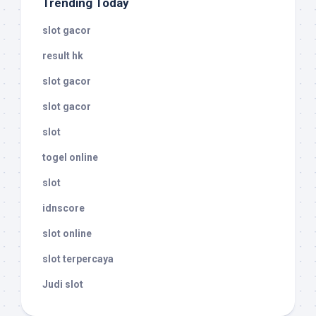
Trending Today
slot gacor
result hk
slot gacor
slot gacor
slot
togel online
slot
idnscore
slot online
slot terpercaya
Judi slot