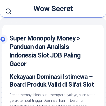
Skip
Wow Secret
to
content
Super Monopoly Money >
Panduan dan Analisis
Indonesia Slot JDB Paling
Gacor
Kekayaan Dominasi Istimewa –
Board Produk Valid di Sifat Slot
Benar memayahkan buat mempercayainya, akan tetapi
gerak tempat tinggal Dominasi hari ini berumur