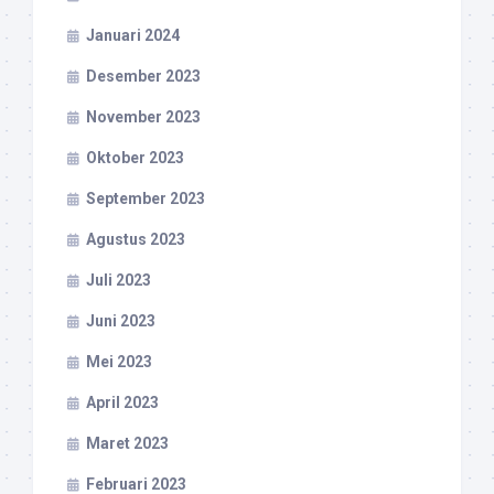
Januari 2024
Desember 2023
November 2023
Oktober 2023
September 2023
Agustus 2023
Juli 2023
Juni 2023
Mei 2023
April 2023
Maret 2023
Februari 2023