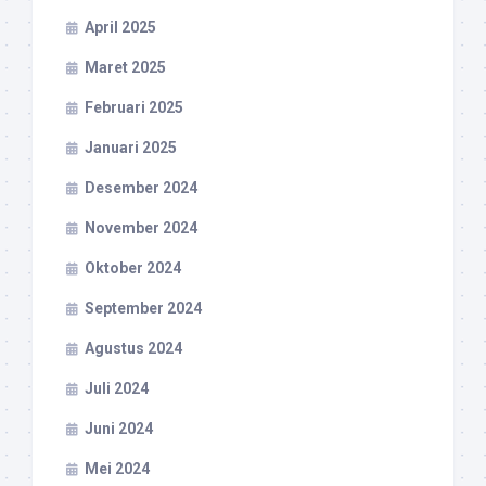
April 2025
Maret 2025
Februari 2025
Januari 2025
Desember 2024
November 2024
Oktober 2024
September 2024
Agustus 2024
Juli 2024
Juni 2024
Mei 2024