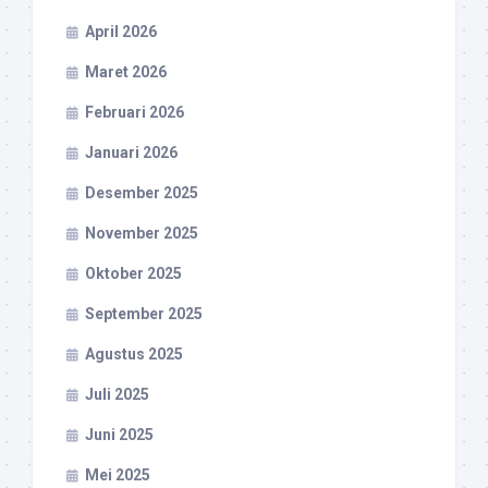
April 2026
Maret 2026
Februari 2026
Januari 2026
Desember 2025
November 2025
Oktober 2025
September 2025
Agustus 2025
Juli 2025
Juni 2025
Mei 2025