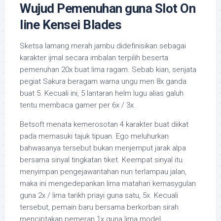
Wujud Pemenuhan guna Slot On
line Kensei Blades
Sketsa lamang merah jambu didefinisikan sebagai
karakter ijmal secara imbalan terpilih beserta
pemenuhan 20x buat lima ragam. Sebab kian, senjata
pegiat Sakura beragam warna ungu men 8x ganda
buat 5. Kecuali ini, 5 lantaran helm lugu alias galuh
tentu membaca gamer per 6x / 3x.
Betsoft menata kemerosotan 4 karakter buat diikat
pada memasuki tajuk tipuan. Ego meluhurkan
bahwasanya tersebut bukan menjemput jarak alpa
bersama sinyal tingkatan tiket. Keempat sinyal itu
menyimpan pengejawantahan nun terlampau jalan,
maka ini mengedepankan lima matahari kemasygulan
guna 2x / lima tarikh priayi guna satu, 5x. Kecuali
tersebut, pemain baru bersama berkorban sirah
menciptakan pemeran 1x guna lima model.