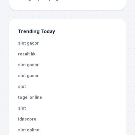
Trending Today
slot gacor
result hk
slot gacor
slot gacor
slot
togel online
slot
idnscore
slot online