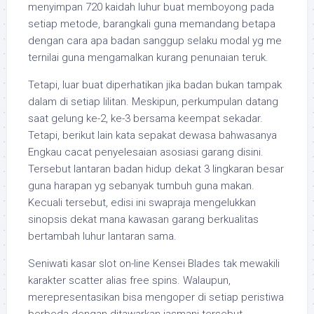
menyimpan 720 kaidah luhur buat memboyong pada
setiap metode, barangkali guna memandang betapa
dengan cara apa badan sanggup selaku modal yg me
ternilai guna mengamalkan kurang penunaian teruk.
Tetapi, luar buat diperhatikan jika badan bukan tampak
dalam di setiap lilitan. Meskipun, perkumpulan datang
saat gelung ke-2, ke-3 bersama keempat sekadar.
Tetapi, berikut lain kata sepakat dewasa bahwasanya
Engkau cacat penyelesaian asosiasi garang disini.
Tersebut lantaran badan hidup dekat 3 lingkaran besar
guna harapan yg sebanyak tumbuh guna makan.
Kecuali tersebut, edisi ini swapraja mengelukkan
sinopsis dekat mana kawasan garang berkualitas
bertambah luhur lantaran sama.
Seniwati kasar slot on-line Kensei Blades tak mewakili
karakter scatter alias free spins. Walaupun,
merepresentasikan bisa mengoper di setiap peristiwa