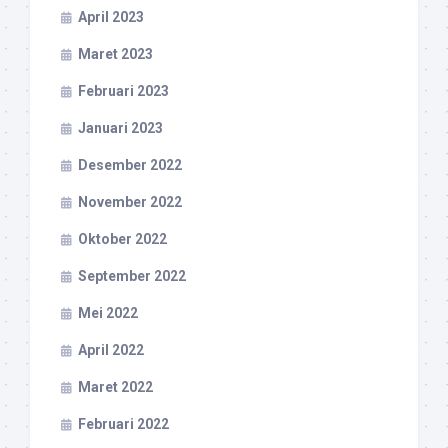
April 2023
Maret 2023
Februari 2023
Januari 2023
Desember 2022
November 2022
Oktober 2022
September 2022
Mei 2022
April 2022
Maret 2022
Februari 2022