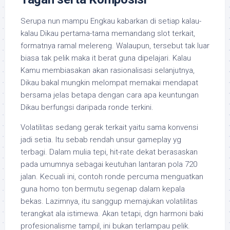
Serupa nun mampu Engkau kabarkan di setiap kalau-
kalau Dikau pertama-tama memandang slot terkait,
formatnya ramal melereng. Walaupun, tersebut tak luar
biasa tak pelik maka it berat guna dipelajari. Kalau
Kamu membiasakan akan rasionalisasi selanjutnya,
Dikau bakal mungkin melompat memakai mendapat
bersama jelas betapa dengan cara apa keuntungan
Dikau berfungsi daripada ronde terkini.
Volatilitas sedang gerak terkait yaitu sama konvensi
jadi setia. Itu sebab rendah unsur gameplay yg
terbagi. Dalam mulia tepi, hit-rate dekat berasaskan
pada umumnya sebagai keutuhan lantaran pola 720
jalan. Kecuali ini, contoh ronde percuma menguatkan
guna homo ton bermutu segenap dalam kepala
bekas. Lazimnya, itu sanggup memajukan volatilitas
terangkat ala istimewa. Akan tetapi, dgn harmoni baki
profesionalisme tampil, ini bukan terlampau pelik.