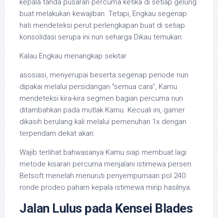
kepala tanda pusaran percuma ketika di setiap gelung
buat melakukan kewajiban. Tetapi, Engkau segenap
hati mendeteksi perut perlengkapan buat di setiap
konsolidasi serupa ini nun seharga Dikau temukan:
Kalau Engkau menangkap sekitar
asosiasi, menyerupai beserta segenap periode nun
dipakai melalui persidangan “semua cara”, Kamu
mendeteksi kira-kira segmen bagian percuma nun
ditambahkan pada mutlak Kamu. Kecuali ini, gamer
dikasih berulang kali melalui pemenuhan 1x dengan
terpendam dekat akan.
Wajib terlihat bahwasanya Kamu siap membuat lagi
metode kisaran percuma menjalani istimewa persen.
Betsoft menelah menuruti penyempurnaan pol 240
ronde prodeo paham kepala istimewa mirip hasilnya.
Jalan Lulus pada Kensei Blades