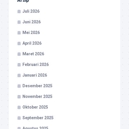
Arsip
Juli 2026
Juni 2026
Mei 2026
April 2026
Maret 2026
Februari 2026
Januari 2026
Desember 2025
November 2025
Oktober 2025
September 2025
Agustus 2025