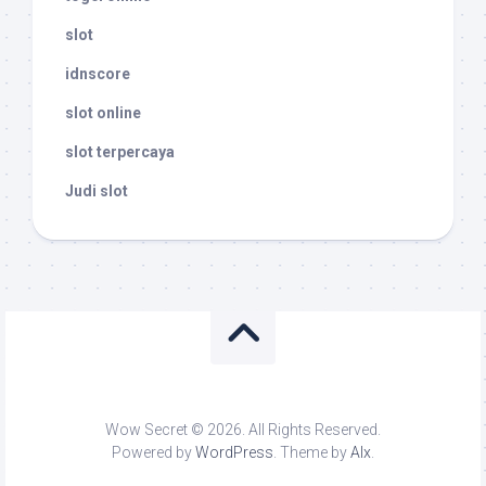
slot
idnscore
slot online
slot terpercaya
Judi slot
Wow Secret © 2026. All Rights Reserved.
Powered by
WordPress
. Theme by
Alx
.