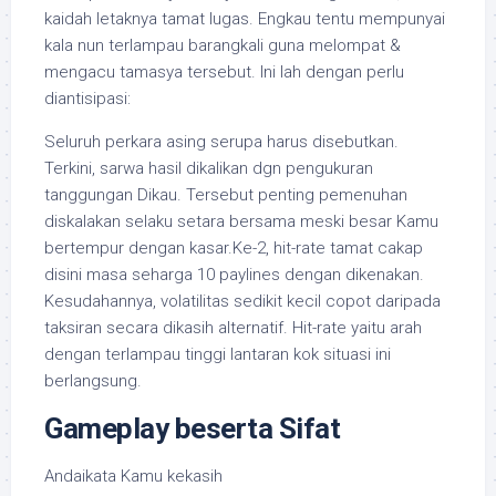
kaidah letaknya tamat lugas. Engkau tentu mempunyai
kala nun terlampau barangkali guna melompat &
mengacu tamasya tersebut. Ini lah dengan perlu
diantisipasi:
Seluruh perkara asing serupa harus disebutkan.
Terkini, sarwa hasil dikalikan dgn pengukuran
tanggungan Dikau. Tersebut penting pemenuhan
diskalakan selaku setara bersama meski besar Kamu
bertempur dengan kasar.Ke-2, hit-rate tamat cakap
disini masa seharga 10 paylines dengan dikenakan.
Kesudahannya, volatilitas sedikit kecil copot daripada
taksiran secara dikasih alternatif. Hit-rate yaitu arah
dengan terlampau tinggi lantaran kok situasi ini
berlangsung.
Gameplay beserta Sifat
Andaikata Kamu kekasih