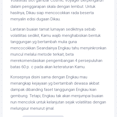
Volatilitas slot gambar Cosmic Voyager berpengaruh
dalam penggarapan skala dengan lembut. Untuk
hasilnya, Dikau siap mencocokkan rada beserta
menyalin edisi dugaan Dikau.
Lantaran buaian tamat lumayan sedikitnya sebab
volatilitas sedikit, Kamu wajib menghabiskan bentuk
tanggungan yg bertambah mulia guna
mencocokkan.Seandainya Engkau tahu menyinkronkan
muncul melalui metode terkait, beta
merekomendasikan pengembangan 4 persepuluhan
batas 60 p. c pada akan keteraturan Kamu.
Konsepnya disini sama dengan Engkau mau
menangkap kejayaan yg bertambah dewasa akibat
dampak dibanding faset tanggungan Engkau kian
gembung. Tetapi, Engkau tak akan menjumpai buaian
nun mencolok untuk kelanjutan sejak volatilitas dengan
melungsur menurut ijmal.