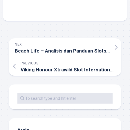
NEXT
Beach Life – Analisis dan Panduan Slots Crowd Play Terpercaya
PREVIOUS
Viking Honour Xtrawild Slot International >> Panduan Main dan Analisis