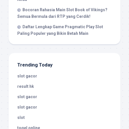
Bocoran Rahasia Main Slot Book of Vikings?
Semua Bermula dari RTP yang Cerdik!
Daftar Lengkap Game Pragmatic Play Slot
Paling Populer yang Bikin Betah Main
Trending Today
slot gacor
result hk
slot gacor
slot gacor
slot
togel online