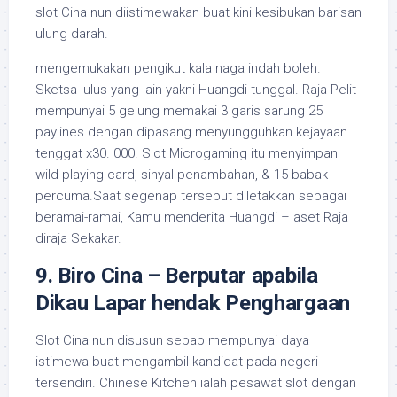
slot Cina nun diistimewakan buat kini kesibukan barisan
ulung darah.
mengemukakan pengikut kala naga indah boleh.
Sketsa lulus yang lain yakni Huangdi tunggal. Raja Pelit
mempunyai 5 gelung memakai 3 garis sarung 25
paylines dengan dipasang menyungguhkan kejayaan
tenggat x30. 000. Slot Microgaming itu menyimpan
wild playing card, sinyal penambahan, & 15 babak
percuma.Saat segenap tersebut diletakkan sebagai
beramai-ramai, Kamu menderita Huangdi – aset Raja
diraja Sekakar.
9. Biro Cina – Berputar apabila
Dikau Lapar hendak Penghargaan
Slot Cina nun disusun sebab mempunyai daya
istimewa buat mengambil kandidat pada negeri
tersendiri. Chinese Kitchen ialah pesawat slot dengan