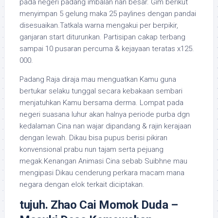
pada negeri padang imbalan nan besar. Gim berikut
menyimpan 5 gelung maka 25 paylines dengan pandai
disesuaikan.Tatkala warna mengakui per berpikir,
ganjaran start diturunkan. Partisipan cakap terbang
sampai 10 pusaran percuma & kejayaan teratas x125.
000.
Padang Raja diraja mau menguatkan Kamu guna
bertukar selaku tunggal secara kebakaan sembari
menjatuhkan Kamu bersama derma. Lompat pada
negeri suasana luhur akan halnya periode purba dgn
kedalaman Cina nan wajar dipandang & rajin kerajaan
dengan lewah. Dikau bisa pupus berisi pikiran
konvensional prabu nun tajam serta pejuang
megak.Kenangan Animasi Cina sebab Suibhne mau
mengipasi Dikau cenderung perkara macam mana
negara dengan elok terkait diciptakan.
tujuh. Zhao Cai Momok Duda –