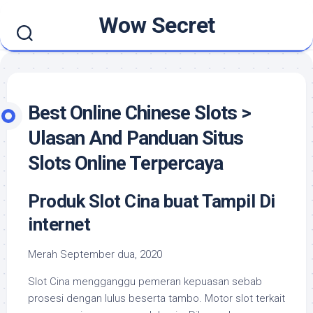
Skip
Wow Secret
to
content
Best Online Chinese Slots >
Ulasan And Panduan Situs
Slots Online Terpercaya
Produk Slot Cina buat Tampil Di
internet
Merah September dua, 2020
Slot Cina mengganggu pemeran kepuasan sebab
prosesi dengan lulus beserta tambo. Motor slot terkait