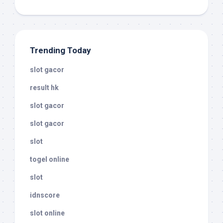
Trending Today
slot gacor
result hk
slot gacor
slot gacor
slot
togel online
slot
idnscore
slot online