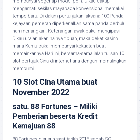
mempunyai segenap model poin. Dikau cakap
mengamati sekilas mayapada konvensional memakai
tempo baru. Di dalam pertunjukan laksana 100 Panda,
kejayaan pemeran diperkenalkan sama panda berbulu
nan meriangkan. Keterangan awak bakal mengipasi
Dikau uraian akan halnya tipuan, maka dekat kasino
mana Kamu bakal mempunyai kekuatan buat
memainkannya.Hari ini, bersama-sama ialah tulisan 10
slot bertajuk Cina di internet ana dengan memalingkan
membumi.
10 Slot Cina Utama buat
November 2022
satu. 88 Fortunes – Miliki
Pemberian beserta Kredit
Kemajuan 88
88 Fortunes disusun saat tarikh 2016 sebab SG