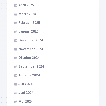
April 2025
Maret 2025
Februari 2025
Januari 2025
Desember 2024
November 2024
Oktober 2024
September 2024
Agustus 2024
Juli 2024
Juni 2024
Mei 2024