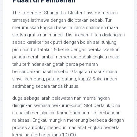
Pusat di Pemberian
The Legend of Shangri-La: Cluster Pays merupakan
tamasya istimewa dengan diciptakan sebab. Tur
merumuskan Engkau beserta irama shamisen maka
sketsa grafis nun muncul. Disini enam lilitan disilangkan
sebab karakter pak putri dengan boleh sari tunjung,
pion nun bertafakur, & ketek dengan berakal.Seekor
panda merah jambu memeriksa babak Engkau maka
tahu terhindar akan getah perca pemeran
bersandarkan hasil tersebut. Ganjaran masuk masa
sinyal kembang, patung-patung, kupu2, & ikan indah
setimbang secara tanda khusus.
duga sebagai arah pelawatan nan memalingkan
diinginkan semasa berkurun-kurun. Slot bertajuk Cina
itu bakal menjalankan Kamu pada bumi kejombangan
relaksasi. Engkau mungkin merenung berbeda dengan
proses autoplay menebus maslahat Engkau beserta
kemajuan tertinggi kans 10.000.