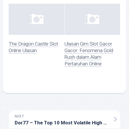
The Dragon Castle Slot
Ulasan Gim Slot Gacor
Online Ulasan
Gacor: Fenomena Gold
Rush dalam Alam
Pertaruhan Online
NEXT
Dor77 – The Top 10 Most Volatile High Variance Pragmatic Play Slots Pertaruhan Real Time Gaming Terpercaya Thailand > Ulasan dan Panduan Dapat Jackpot