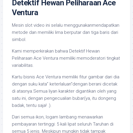
Detektif Hewan Peliharaan Ace
Ventura
Mesin slot video ini selalu menggunakanmendapatkan
metode dan memiliki lima berputar dan tiga baris dari
simbol.
Kami memperkirakan bahwa Detektif Hewan
Peliharaan Ace Ventura memiliki memoderatori tingkat
variabilitas.
Kartu bisnis Ace Ventura memiliki fitur gambar dari dia
dengan suku kata” keterlaluan”dengan berani dicetak
di atasnya.Semua liyan karakter digantikan oleh yang
satu ini, dengan pengecualian bubar(ya, itu dongeng
badak, tentu saja! .).
Dari semua ikon, logam lambang menawarkan
pembayaran tertinggi: 5 kali lipat seluruh Taruhan di
semua 5 jenis. Meskipun mungkin tidak tampak