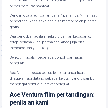
Tiga badak berputar di gulungan akan mengaktifkan
bebas berputar manfaat.
Dengan dua atau tiga tambahan” penambah”- manfaat
pendorong, Anda sekarang bisa memperoleh putaran
gratis.
Dua pengubah adalah melulu diberikan kepadamu,
tetapi selama kunci permainan, Anda juga bisa
mendapatkan yang ketiga.
Berikut ini adalah beberapa contoh dari hadiah
penguat:
Ace Ventura bebas bonus berputar anda tidak
diragukan lagi datang sebagai kejutan yang disambut
mengingat semua ini efektif penguat.
Ace Ventura film pertandingan:
penilaian kami